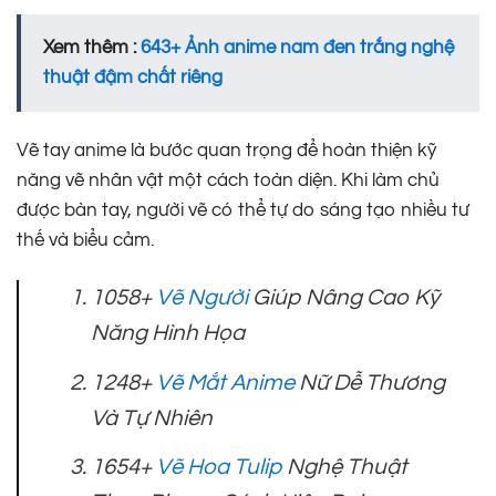
Xem thêm :
643+ Ảnh anime nam đen trắng nghệ
thuật đậm chất riêng
Vẽ tay anime là bước quan trọng để hoàn thiện kỹ
năng vẽ nhân vật một cách toàn diện. Khi làm chủ
được bàn tay, người vẽ có thể tự do sáng tạo nhiều tư
thế và biểu cảm.
1058+
Vẽ Người
Giúp Nâng Cao Kỹ
Năng Hình Họa
1248+
Vẽ Mắt Anime
Nữ Dễ Thương
Và Tự Nhiên
1654+
Vẽ Hoa Tulip
Nghệ Thuật