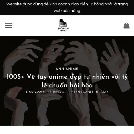
Bỏ
Website được dùng để kinh doanh giao diện - Không phải là trang
qua
web bán hàng
nội
dung
ẢNH ANIME
1005+ Vẽ tay anime đẹp tự nhiên với tỷ
lệ chuẩn hài hòa
ĐĂNG VÀO
20 THÁNG 3, 2026
BỞI
TUANLUUPIANO