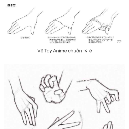
Vẽ Tay Anime chuẩn tỷ lệ