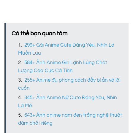
Có thể bạn quan tâm
299+ Gái Anime Cute Đáng Yêu, Nhìn Là
Muốn Lưu
584+ Ảnh Anime Girl Lạnh Lùng Chất
Lượng Cao Cực Cá Tính
255+ Anime đụ phong cách đầy bí ẩn và lôi
cuốn
345+ Ảnh Anime Nữ Cute Đáng Yêu, Nhìn
Là Mê
643+ Ảnh anime nam đen trắng nghệ thuật
đậm chất riêng