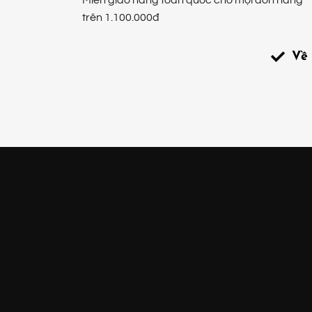
Miễn giao hàng toàn quốc cho mọi đơn hàng
trên 1.100.000đ
Về 