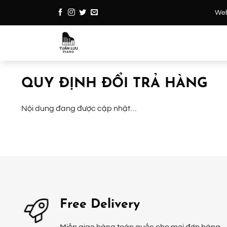
Bỏ
Webs
qua
nội
dung
QUY ĐỊNH ĐỔI TRẢ HÀNG
Nội dung đang được cập nhật…
Free Delivery