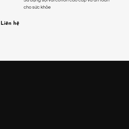
Sử dụng sợi vải cotton cao cấp và an toàn
cho sức khỏe
Liên hệ