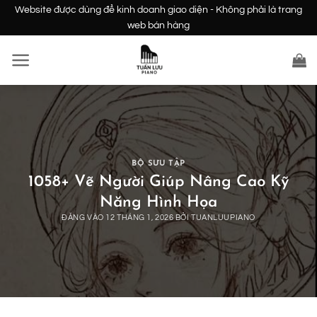
Bỏ
Website được dùng để kinh doanh giao diện - Không phải là trang
qua
web bán hàng
nội
dung
BỘ SƯU TẬP
1058+ Vẽ Người Giúp Nâng Cao Kỹ
Năng Hình Họa
ĐĂNG VÀO
12 THÁNG 1, 2026
BỞI
TUANLUUPIANO