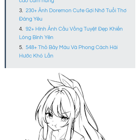
cao cảm hứng
230+ Ảnh Doremon Cute Gợi Nhớ Tuổi Thơ
Đáng Yêu
92+ Hình Ảnh Cầu Vồng Tuyệt Đẹp Khiến
Lòng Bình Yên
548+ Thỏ Bảy Màu Và Phong Cách Hài
Hước Khó Lẫn