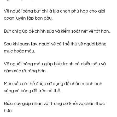
Vẽ người bằng bút chì là lựa chọn phù hợp cho giai
đoạn luyện tập ban đầu.
Bút chì giúp dễ chỉnh sửa và kiểm soát nét vẽ tốt hơn.
Sau khi quen tay, người vẽ có thể thử vẽ người bằng
mực hoặc màu.
Vẽ người bằng màu giúp bức tranh có chiều sâu và
cảm xúc rõ ràng hơn.
Màu sắc có thể được sử dụng để nhấn mạnh ánh
sáng và bóng đổ trên cơ thể.
Điều này giúp nhân vật trông có khối và chân thực
hơn.