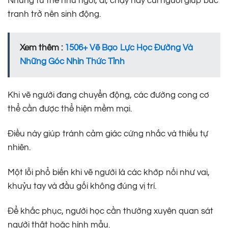
Những tư thế như ngồi, đi, chạy hay cúi người giúp bức
tranh trở nên sinh động.
Xem thêm :
1506+ Vẽ Bạo Lực Học Đường Và
Những Góc Nhìn Thức Tỉnh
Khi vẽ người đang chuyển động, các đường cong cơ
thể cần được thể hiện mềm mại.
Điều này giúp tránh cảm giác cứng nhắc và thiếu tự
nhiên.
Một lỗi phổ biến khi vẽ người là các khớp nối như vai,
khuỷu tay và đầu gối không đúng vị trí.
Để khắc phục, người học cần thường xuyên quan sát
người thật hoặc hình mẫu.