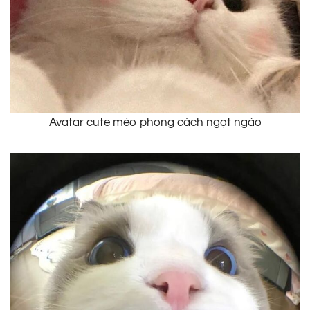
Avatar cute mèo phong cách ngọt ngào