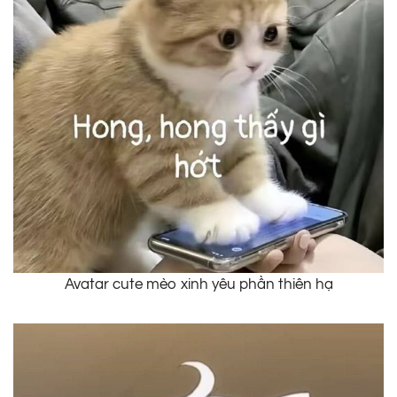
Avatar cute mèo xinh yêu phần thiên hạ