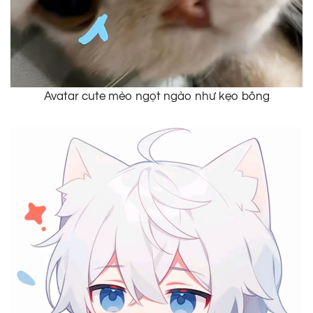
Avatar cute mèo ngọt ngào như kẹo bông