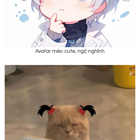
Avatar mèo cute, ngộ nghĩnh