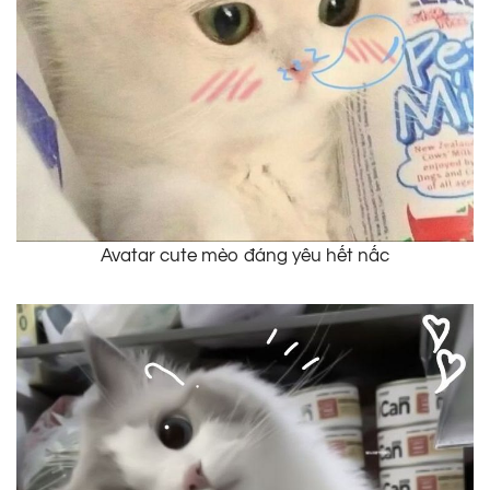
Avatar cute mèo đáng yêu hết nấc