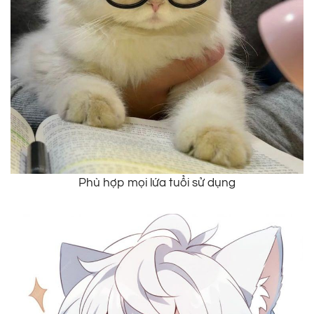
Phù hợp mọi lứa tuổi sử dụng