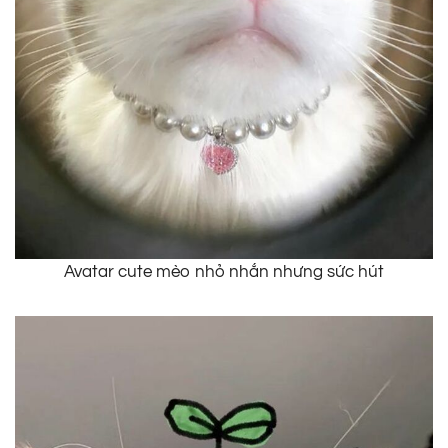
Avatar cute mèo nhỏ nhắn nhưng sức hút