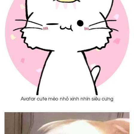
Avatar cute mèo nhỏ xinh nhìn siêu cưng