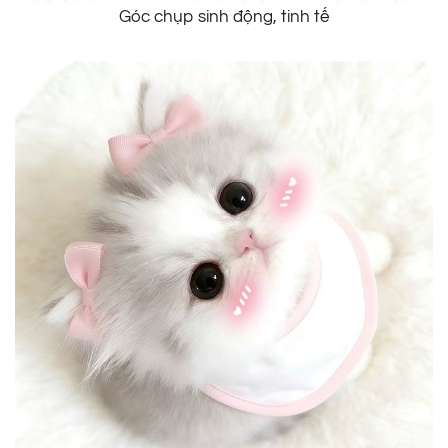
Góc chụp sinh động, tinh tế