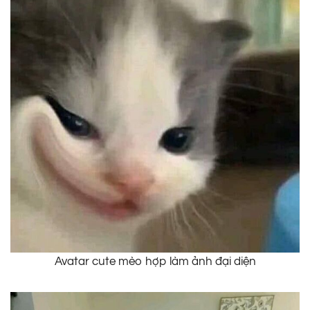
Avatar cute mèo hợp làm ảnh đại diện