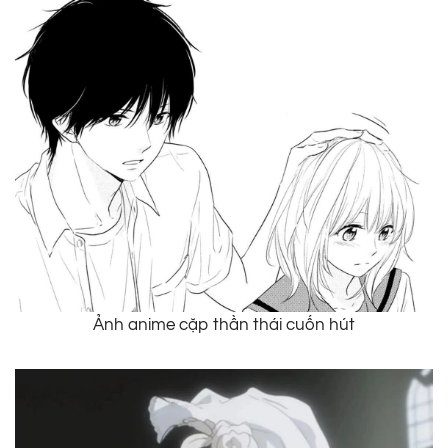
Ảnh anime cặp thần thái cuốn hút