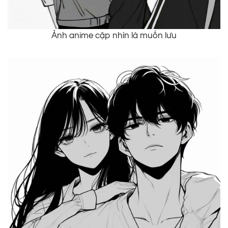
Ảnh anime cặp nhìn là muốn lưu