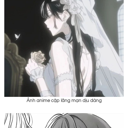
Ảnh anime cặp lãng mạn dịu dàng