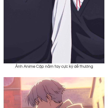
Ảnh Anime Cặp nắm tay cực kỳ dễ thương