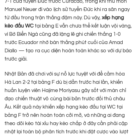
7-1 của tuyển Đức trước Curacao, trong khi thủ môn
Manuel Neuer đi vào lịch sử tuyển Đức khi ra sân ngay
từ đầu trong trận thắng đậm này. Dù vậy,
xếp hạng
kèo đấu WC
tại bảng E vẫn chưa thể kết luận vội vàng,
vì Bờ Biển Ngà cũng đã lặng lẽ ghi chiến thắng 1-0
trước Ecuador nhờ bàn thắng phút cuối của Amad
Diallo — tạo ra cục diện hoàn toàn khác so với dự báo
trước giải.
Nhật Bản đã chơi với sự nỗ lực tuyệt vời để cầm hòa
Hà Lan 2-2 tại bảng F dù bị dẫn trước hai lần, khiến
huấn luyện viên Hajime Moriyasu gây sốt với màn chỉ
đạo chiến thuật vô cùng bài bản trước đối thủ châu
Âu. Kết quả này khiến xếp hạng kèo đấu tại WC tại
bảng F trở nên hoàn toàn cởi mở, và những ai đang
theo dõi kèo tài xỉu hay kèo chấp ở đây cần phải cập
nhật lại toàn bộ phân tích trước khi đặt cược vào lượt