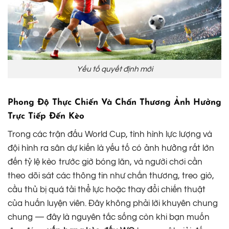
Yếu tố quyết định mới
Phong Độ Thực Chiến Và Chấn Thương Ảnh Hưởng
Trực Tiếp Đến Kèo
Trong các trận đấu World Cup, tình hình lực lượng và
đội hình ra sân dự kiến là yếu tố có ảnh hưởng rất lớn
đến tỷ lệ kèo trước giờ bóng lăn, và người chơi cần
theo dõi sát các thông tin như chấn thương, treo giò,
cầu thủ bị quá tải thể lực hoặc thay đổi chiến thuật
của huấn luyện viên. Đây không phải lời khuyên chung
chung — đây là nguyên tắc sống còn khi bạn muốn