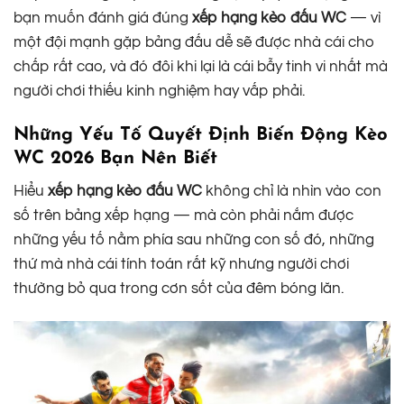
bạn muốn đánh giá đúng
xếp hạng kèo đấu WC
— vì
một đội mạnh gặp bảng đấu dễ sẽ được nhà cái cho
chấp rất cao, và đó đôi khi lại là cái bẫy tinh vi nhất mà
người chơi thiếu kinh nghiệm hay vấp phải.
Những Yếu Tố Quyết Định Biến Động Kèo
WC 2026 Bạn Nên Biết
Hiểu
xếp hạng kèo đấu WC
không chỉ là nhìn vào con
số trên bảng xếp hạng — mà còn phải nắm được
những yếu tố nằm phía sau những con số đó, những
thứ mà nhà cái tính toán rất kỹ nhưng người chơi
thường bỏ qua trong cơn sốt của đêm bóng lăn.