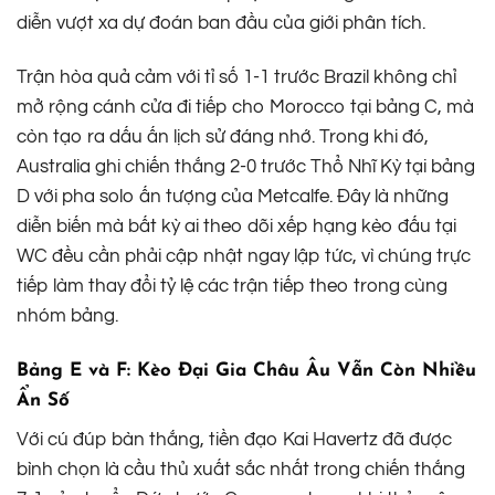
diễn vượt xa dự đoán ban đầu của giới phân tích.
Trận hòa quả cảm với tỉ số 1-1 trước Brazil không chỉ
mở rộng cánh cửa đi tiếp cho Morocco tại bảng C, mà
còn tạo ra dấu ấn lịch sử đáng nhớ. Trong khi đó,
Australia ghi chiến thắng 2-0 trước Thổ Nhĩ Kỳ tại bảng
D với pha solo ấn tượng của Metcalfe. Đây là những
diễn biến mà bất kỳ ai theo dõi xếp hạng kèo đấu tại
WC đều cần phải cập nhật ngay lập tức, vì chúng trực
tiếp làm thay đổi tỷ lệ các trận tiếp theo trong cùng
nhóm bảng.
Bảng E và F: Kèo Đại Gia Châu Âu Vẫn Còn Nhiều
Ẩn Số
Với cú đúp bàn thắng, tiền đạo Kai Havertz đã được
bình chọn là cầu thủ xuất sắc nhất trong chiến thắng