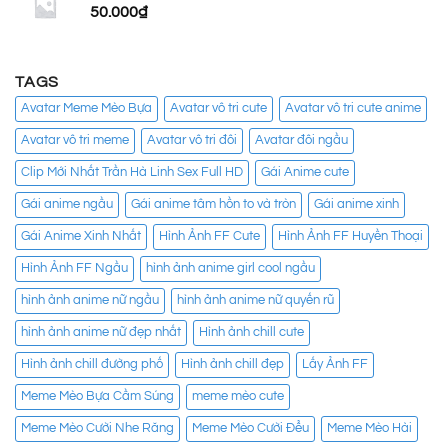
50.000
₫
TAGS
Avatar Meme Mèo Bựa
Avatar vô tri cute
Avatar vô tri cute anime
Avatar vô tri meme
Avatar vô tri đôi
Avatar đôi ngầu
Clip Mới Nhất Trần Hà Linh Sex Full HD
Gái Anime cute
Gái anime ngầu
Gái anime tâm hồn to và tròn
Gái anime xinh
Gái Anime Xinh Nhất
Hình Ảnh FF Cute
Hình Ảnh FF Huyền Thoại
Hình Ảnh FF Ngầu
hình ảnh anime girl cool ngầu
hình ảnh anime nữ ngầu
hình ảnh anime nữ quyến rũ
hình ảnh anime nữ đẹp nhất
Hình ảnh chill cute
Hình ảnh chill đường phố
Hình ảnh chill đẹp
Lấy Ảnh FF
Meme Mèo Bựa Cầm Súng
meme mèo cute
Meme Mèo Cười Nhe Răng
Meme Mèo Cười Đểu
Meme Mèo Hài