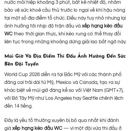
nước mỗi hiệp khoảng 3 phút, bất kể nhiệt độ, nhằm
bảo vệ sức khoẻ cầu thủ trước lo ngại về khí hậu nóng
tại một số địa điểm tổ chức. Điều này tuy nhỏ nhưng lại
ảnh hưởng tới nhịp độ trận đấu và
xếp hạng kèo đấu
WC
theo thời gian thực, khi kèo rung có thể thay đổi
liên tục trong những khoảng dừng giải lao bất ngờ này.
Múi Giờ Và Địa Điểm Thi Đấu Ảnh Hưởng Đến Sức
Bền Đội Tuyển
World Cup 2026 diễn ra tại Bắc Mỹ với các thành phố
đăng cai trải dài từ Mỹ, Mexico và Canada, tạo ra sự
khác biệt về múi giờ đáng kể so với Việt Nam (GMT+7),
với Bờ Tây Mỹ như Los Angeles hay Seattle chênh lệch
đến 14 tiếng.
Đây là yếu tố thường xuyên bị bỏ qua nhất khi đánh
giá
xếp hạng kèo đấu WC
— vì một đội vừa thi đấu ở