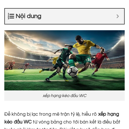
Nội dung
xếp hạng kèo đấu WC
Để không bị lạc trong mê trận tỷ lệ, hiểu rõ
xếp hạng
kèo đấu WC
từ vòng bảng cho tới bán kết là điều bắt