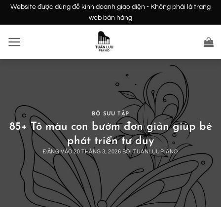
Bỏ
Website được dùng để kinh doanh giao diện - Không phải là trang
qua
web bán hàng
nội
dung
BỘ SƯU TẬP
85+ Tô màu con bướm đơn giản giúp bé
phát triển tư duy
ĐĂNG VÀO
20 THÁNG 3, 2026
BỞI
TUANLUUPIANO