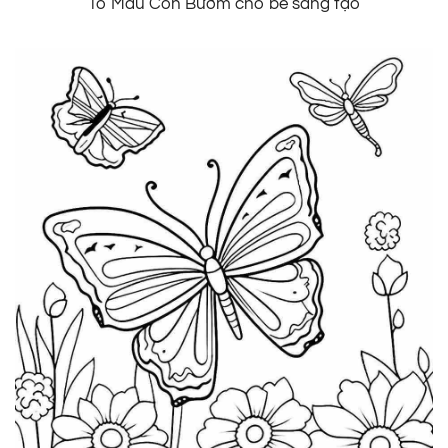
Tô Màu Con Bướm cho bé sáng tạo