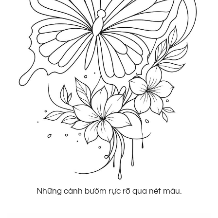
Những cánh bướm rực rỡ qua nét màu.