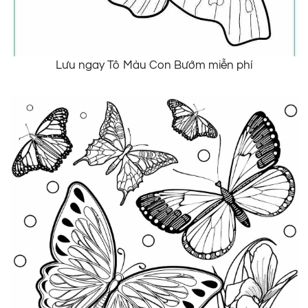
Lưu ngay Tô Màu Con Bướm miễn phí