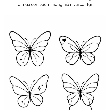
Tô màu con bướm mang niềm vui bất tận.