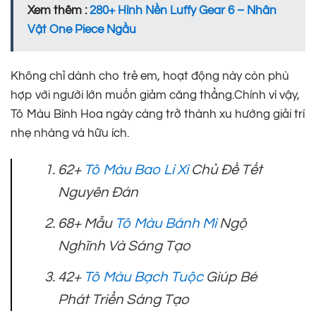
Xem thêm :
280+ Hình Nền Luffy Gear 6 – Nhân
Vật One Piece Ngầu
Không chỉ dành cho trẻ em, hoạt động này còn phù
hợp với người lớn muốn giảm căng thẳng.Chính vì vậy,
Tô Màu Bình Hoa ngày càng trở thành xu hướng giải trí
nhẹ nhàng và hữu ích.
62+
Tô Màu Bao Lì Xì
Chủ Đề Tết
Nguyên Đán
68+ Mẫu
Tô Màu Bánh Mì
Ngộ
Nghĩnh Và Sáng Tạo
42+
Tô Màu Bạch Tuộc
Giúp Bé
Phát Triển Sáng Tạo