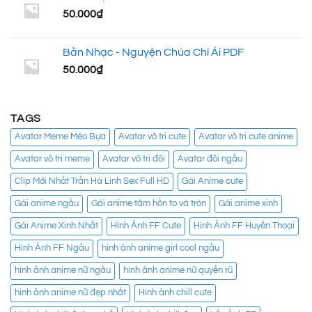
50.000
₫
Bản Nhạc - Nguyện Chúa Chí Ái PDF
50.000
₫
TAGS
Avatar Meme Mèo Bựa
Avatar vô tri cute
Avatar vô tri cute anime
Avatar vô tri meme
Avatar vô tri đôi
Avatar đôi ngầu
Clip Mới Nhất Trần Hà Linh Sex Full HD
Gái Anime cute
Gái anime ngầu
Gái anime tâm hồn to và tròn
Gái anime xinh
Gái Anime Xinh Nhất
Hình Ảnh FF Cute
Hình Ảnh FF Huyền Thoại
Hình Ảnh FF Ngầu
hình ảnh anime girl cool ngầu
hình ảnh anime nữ ngầu
hình ảnh anime nữ quyến rũ
hình ảnh anime nữ đẹp nhất
Hình ảnh chill cute