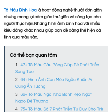
Tô Màu Bình Hoa
là hoạt động nghệ thuật đơn giản
nhưng mang lại cảm giác thư giãn và sáng tạo cho
người thực hiện.Những hình ảnh bình hoa với nhiều
kiểu dáng khác nhau giúp bạn dễ dàng thể hiện cá
tính qua màu sắc.
Có thể bạn quan tâm
47+ Tô Màu Gấu Bông Giúp Bé Phát Triển
Sáng Tạo
64+ Hình Ảnh Con Mèo Ngầu Khiến Ai
Cũng Ấn Tượng
66+ Tô Màu Ngôi Nhà Bánh Kẹo Ngọt
Ngào Dễ Thương
75+ Tô Màu Số 7 Phát Triển Tư Duy Cho Trẻ