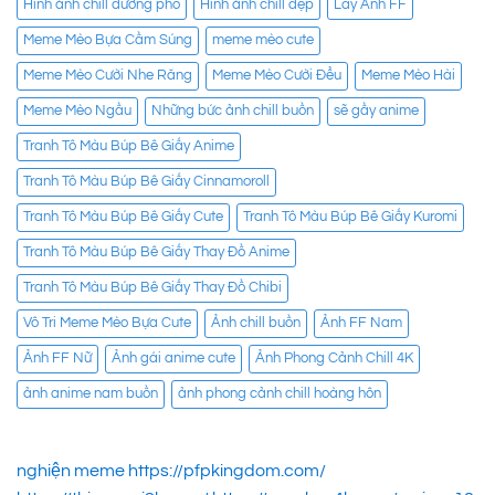
Hình ảnh chill đường phố
Hình ảnh chill đẹp
Lấy Ảnh FF
Meme Mèo Bựa Cầm Súng
meme mèo cute
Meme Mèo Cười Nhe Răng
Meme Mèo Cười Đểu
Meme Mèo Hài
Meme Mèo Ngầu
Những bức ảnh chill buồn
sẽ gầy anime
Tranh Tô Màu Búp Bê Giấy Anime
Tranh Tô Màu Búp Bê Giấy Cinnamoroll
Tranh Tô Màu Búp Bê Giấy Cute
Tranh Tô Màu Búp Bê Giấy Kuromi
Tranh Tô Màu Búp Bê Giấy Thay Đồ Anime
Tranh Tô Màu Búp Bê Giấy Thay Đồ Chibi
Vô Tri Meme Mèo Bựa Cute
Ảnh chill buồn
Ảnh FF Nam
Ảnh FF Nữ
Ảnh gái anime cute
Ảnh Phong Cảnh Chill 4K
ảnh anime nam buồn
ảnh phong cảnh chill hoàng hôn
nghiện meme
https://pfpkingdom.com/