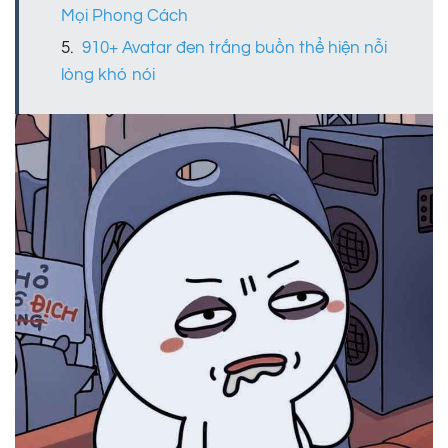
Mọi Phong Cách
910+ Avatar đen trắng buồn thể hiện nỗi
lòng khó nói