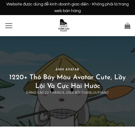
Bỏ
Website được dùng để kinh doanh giao diện - Không phải là trang
qua
web bán hàng
nội
dung
ẢNH AVATAR
1220+ Thỏ Bảy Màu Avatar Cute, Lầy
Lội Và Cực Hài Hước
ĐĂNG VÀO
22 THÁNG 6, 2026
BỞI
TUANLUUPIANO