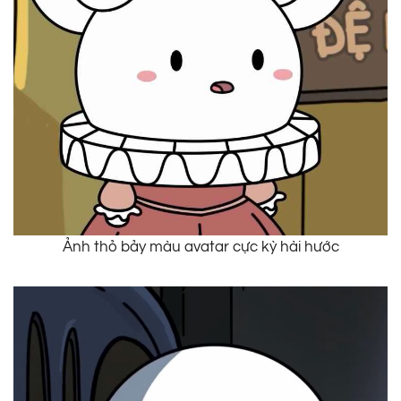
Ảnh thỏ bảy màu avatar cực kỳ hài hước