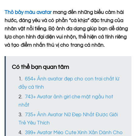
Thỏ bảy màu avatar
mang đến những biểu cảm hài
hước, đáng yêu và có phần “cà khịa” đặc trưng của
nhân vật nổi tiếng. Bộ ảnh đa dạng giúp bạn dễ dàng
lựa chọn hình đại diện vui nhộn, thể hiện cá tính riêng
và tạo điểm nhấn thú vị cho trang cá nhân.
Có thể bạn quan tâm
654+ Ảnh avatar đẹp cho con trai chất lừ
đầy cá tính
743+ Avatar ảnh girl che mặt ngầu hot
nhất
735+ Ảnh Avatar Nữ Đẹp Nhất Được Giới
Trẻ Yêu Thích
399+ Avatar Mèo Cute Xinh Xắn Dành Cho