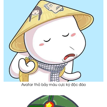
Avatar thỏ bảy màu cực kỳ độc đáo