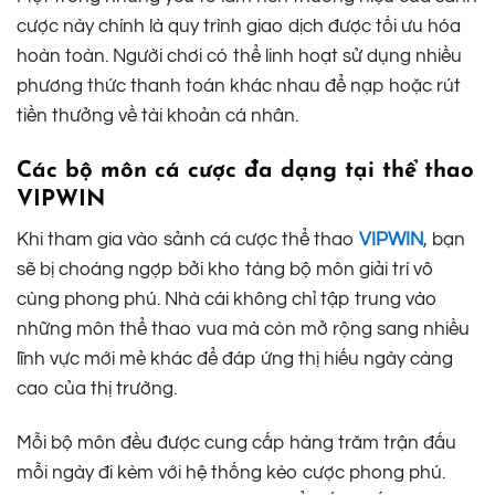
cược này chính là quy trình giao dịch được tối ưu hóa
hoàn toàn. Người chơi có thể linh hoạt sử dụng nhiều
phương thức thanh toán khác nhau để nạp hoặc rút
tiền thưởng về tài khoản cá nhân.
Các bộ môn cá cược đa dạng tại thể thao
VIPWIN
Khi tham gia vào sảnh cá cược thể thao
VIPWIN
, bạn
sẽ bị choáng ngợp bởi kho tàng bộ môn giải trí vô
cùng phong phú. Nhà cái không chỉ tập trung vào
những môn thể thao vua mà còn mở rộng sang nhiều
lĩnh vực mới mẻ khác để đáp ứng thị hiếu ngày càng
cao của thị trường.
Mỗi bộ môn đều được cung cấp hàng trăm trận đấu
mỗi ngày đi kèm với hệ thống kèo cược phong phú.