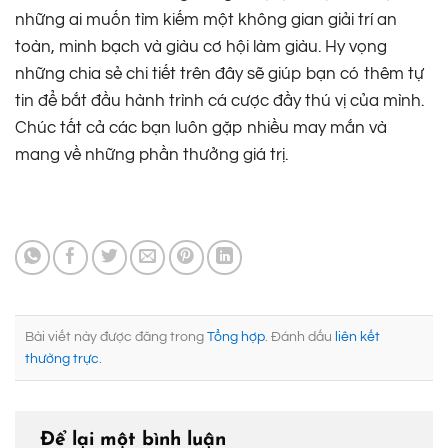
những ai muốn tìm kiếm một không gian giải trí an
toàn, minh bạch và giàu cơ hội làm giàu. Hy vọng
những chia sẻ chi tiết trên đây sẽ giúp bạn có thêm tự
tin để bắt đầu hành trình cá cược đầy thú vị của mình.
Chúc tất cả các bạn luôn gặp nhiều may mắn và
mang về những phần thưởng giá trị.
Bài viết này được đăng trong
Tổng hợp
. Đánh dấu
liên kết
thường trực
.
Để lại một bình luận