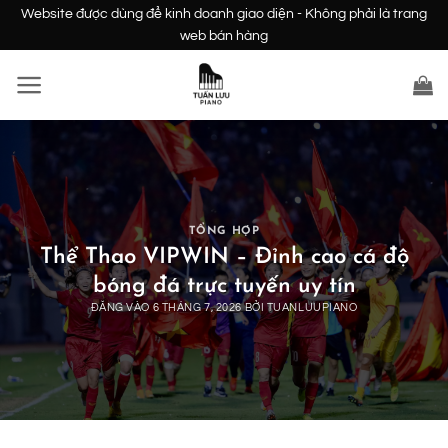
Bỏ
Website được dùng để kinh doanh giao diện - Không phải là trang
qua
web bán hàng
nội
dung
TỔNG HỢP
Thể Thao VIPWIN – Đỉnh cao cá độ
bóng đá trực tuyến uy tín
ĐĂNG VÀO
6 THÁNG 7, 2026
BỞI
TUANLUUPIANO