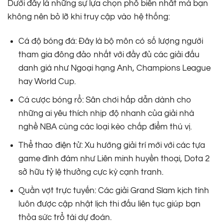
Dưới đây là những sự lựa chọn phổ biến nhất mà bạn
không nên bỏ lỡ khi truy cập vào hệ thống:
Cá độ bóng đá: Đây là bộ môn có số lượng người
tham gia đông đảo nhất với đầy đủ các giải đấu
danh giá như Ngoại hạng Anh, Champions League
hay World Cup.
Cá cược bóng rổ: Sân chơi hấp dẫn dành cho
những ai yêu thích nhịp độ nhanh của giải nhà
nghề NBA cùng các loại kèo chấp điểm thú vị.
Thể thao điện tử: Xu hướng giải trí mới với các tựa
game đình đám như Liên minh huyền thoại, Dota 2
sở hữu tỷ lệ thưởng cực kỳ cạnh tranh.
Quần vợt trực tuyến: Các giải Grand Slam kịch tính
luôn được cập nhật lịch thi đấu liên tục giúp bạn
thỏa sức trổ tài dự đoán.