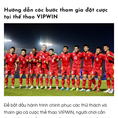
Hướng dẫn các bước tham gia đặt cược
tại thể thao VIPWIN
Để bắt đầu hành trình chinh phục các thử thách và
tham gia cá cược thể thao VIPWIN, người chơi cần