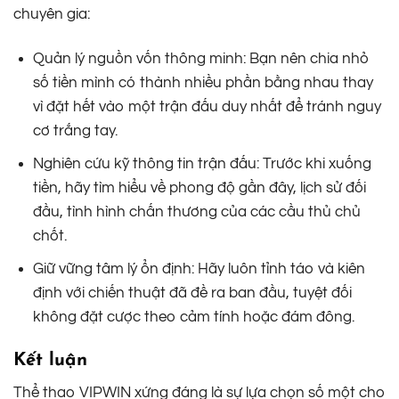
chuyên gia:
Quản lý nguồn vốn thông minh: Bạn nên chia nhỏ
số tiền mình có thành nhiều phần bằng nhau thay
vì đặt hết vào một trận đấu duy nhất để tránh nguy
cơ trắng tay.
Nghiên cứu kỹ thông tin trận đấu: Trước khi xuống
tiền, hãy tìm hiểu về phong độ gần đây, lịch sử đối
đầu, tình hình chấn thương của các cầu thủ chủ
chốt.
Giữ vững tâm lý ổn định: Hãy luôn tỉnh táo và kiên
định với chiến thuật đã đề ra ban đầu, tuyệt đối
không đặt cược theo cảm tính hoặc đám đông.
Kết luận
Thể thao VIPWIN xứng đáng là sự lựa chọn số một cho