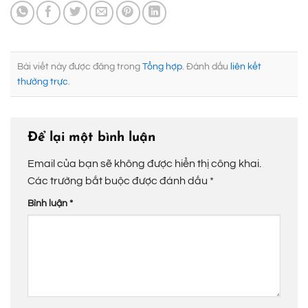
Bài viết này được đăng trong
Tổng hợp
. Đánh dấu
liên kết
thường trực
.
Để lại một bình luận
Email của bạn sẽ không được hiển thị công khai.
Các trường bắt buộc được đánh dấu
*
Bình luận
*