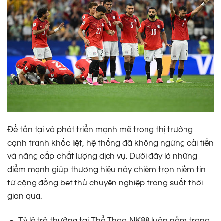
Để tồn tại và phát triển mạnh mẽ trong thị trường
cạnh tranh khốc liệt, hệ thống đã không ngừng cải tiến
và nâng cấp chất lượng dịch vụ. Dưới đây là những
điểm mạnh giúp thương hiệu này chiếm trọn niềm tin
từ cộng đồng bet thủ chuyên nghiệp trong suốt thời
gian qua.
Tỷ lệ trả thưởng tại Thể Thao NK88 luôn nằm trong