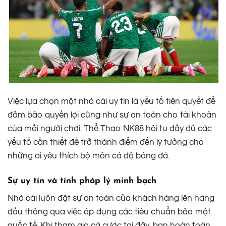
Việc lựa chọn một nhà cái uy tín là yếu tố tiên quyết để
đảm bảo quyền lợi cũng như sự an toàn cho tài khoản
của mỗi người chơi. Thể Thao NK88 hội tụ đầy đủ các
yếu tố cần thiết để trở thành điểm đến lý tưởng cho
những ai yêu thích bộ môn cá độ bóng đá.
Sự uy tín và tính pháp lý minh bạch
Nhà cái luôn đặt sự an toàn của khách hàng lên hàng
đầu thông qua việc áp dụng các tiêu chuẩn bảo mật
quốc tế. Khi tham gia cá cược tại đây, bạn hoàn toàn