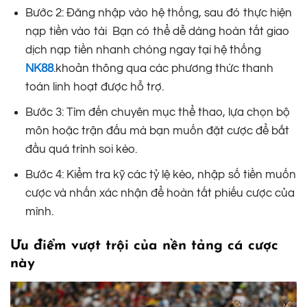
Bước 2: Đăng nhập vào hệ thống, sau đó thực hiện
nạp tiền vào tài Bạn có thể dễ dàng hoàn tất giao
dịch nạp tiền nhanh chóng ngay tại hệ thống
NK88
.khoản thông qua các phương thức thanh
toán linh hoạt được hỗ trợ.
Bước 3: Tìm đến chuyên mục thể thao, lựa chọn bộ
môn hoặc trận đấu mà bạn muốn đặt cược để bắt
đầu quá trình soi kèo.
Bước 4: Kiểm tra kỹ các tỷ lệ kèo, nhập số tiền muốn
cược và nhấn xác nhận để hoàn tất phiếu cược của
mình.
Ưu điểm vượt trội của nền tảng cá cược
này