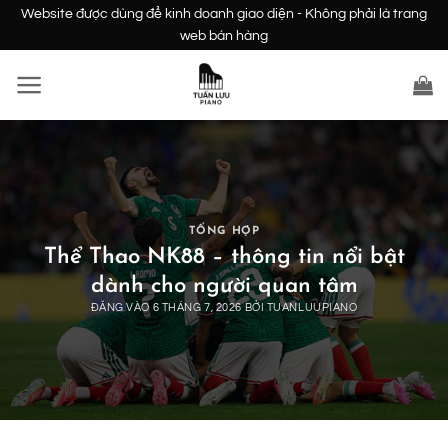
Bỏ
Website được dùng để kinh doanh giao diện - Không phải là trang
qua
web bán hàng
nội
dung
TỔNG HỢP
Thể Thao NK88 – thông tin nổi bật
dành cho người quan tâm
ĐĂNG VÀO
6 THÁNG 7, 2026
BỞI
TUANLUUPIANO