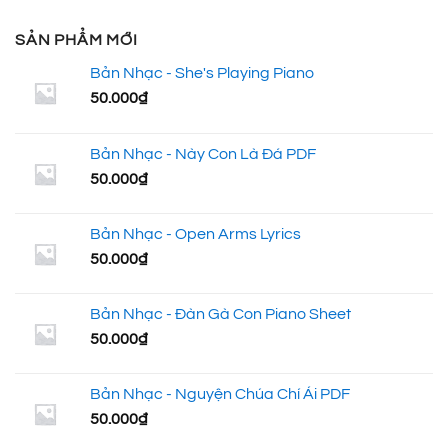
SẢN PHẨM MỚI
Bản Nhạc - She's Playing Piano
50.000
₫
Bản Nhạc - Này Con Là Đá PDF
50.000
₫
Bản Nhạc - Open Arms Lyrics
50.000
₫
Bản Nhạc - Đàn Gà Con Piano Sheet
50.000
₫
Bản Nhạc - Nguyện Chúa Chí Ái PDF
50.000
₫