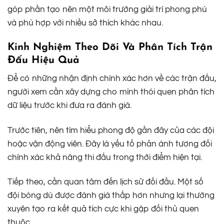
góp phần tạo nên một môi trường giải trí phong phú
và phù hợp với nhiều sở thích khác nhau.
Kinh Nghiệm Theo Dõi Và Phân Tích Trận
Đấu Hiệu Quả
Để có những nhận định chính xác hơn về các trận đấu,
người xem cần xây dựng cho mình thói quen phân tích
dữ liệu trước khi đưa ra đánh giá.
Trước tiên, nên tìm hiểu phong độ gần đây của các đội
hoặc vận động viên. Đây là yếu tố phản ánh tương đối
chính xác khả năng thi đấu trong thời điểm hiện tại.
Tiếp theo, cần quan tâm đến lịch sử đối đầu. Một số
đội bóng dù được đánh giá thấp hơn nhưng lại thường
xuyên tạo ra kết quả tích cực khi gặp đối thủ quen
thuộc.