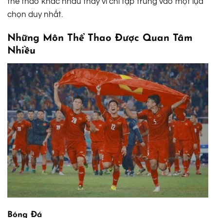
thể thao khác nhau thay vì chỉ tập trung vào một lựa
chọn duy nhất.
Những Môn Thể Thao Được Quan Tâm
Nhiều
Bóng Đá