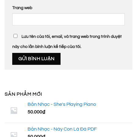
Trang web
Lưu tên của tôi, email, và trang web trong trình duyệt
này cho lần bình luận kế tiếp của tôi.
SẢN PHẨM MỚI
Bản Nhạc - She's Playing Piano
50.000
₫
Bản Nhạc - Này Con Là Đá PDF
50.000
₫