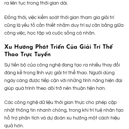
ra liên tục trong thời gian dài.
Đồng thời, việc kiểm soát thời gian tham gia giải trí
cũng là yếu tố cần thiết nhằm duy trì sự cân bằng giữa
công việc, học tập và cuộc sống cá nhân.
Xu Hướng Phát Triển Của Giải Trí Thể
Thao Trực Tuyến
Sự tiến bộ của công nghệ đang tạo ra nhiều thay đổi
đáng kể trong lĩnh vực giải trí thể thao. Người dùng
ngày càng được tiếp cận với những tính năng hiện đại
giúp quá trình theo dõi trở nên thuận tiện hơn.
Các công nghệ dữ liệu thời gian thực cho phép cập
nhật thông tin nhanh chóng, trong khi trí tuệ nhân tạo
hỗ trợ phân tích và dự đoán xu hướng một cách hiệu
quả hơn.