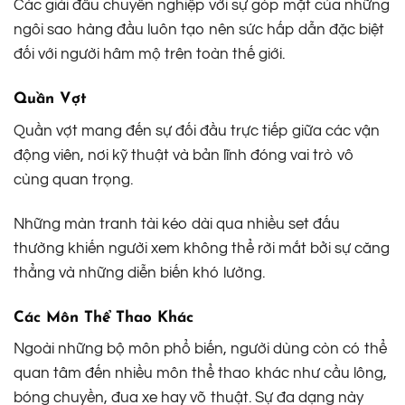
Các giải đấu chuyên nghiệp với sự góp mặt của những
ngôi sao hàng đầu luôn tạo nên sức hấp dẫn đặc biệt
đối với người hâm mộ trên toàn thế giới.
Quần Vợt
Quần vợt mang đến sự đối đầu trực tiếp giữa các vận
động viên, nơi kỹ thuật và bản lĩnh đóng vai trò vô
cùng quan trọng.
Những màn tranh tài kéo dài qua nhiều set đấu
thường khiến người xem không thể rời mắt bởi sự căng
thẳng và những diễn biến khó lường.
Các Môn Thể Thao Khác
Ngoài những bộ môn phổ biến, người dùng còn có thể
quan tâm đến nhiều môn thể thao khác như cầu lông,
bóng chuyền, đua xe hay võ thuật. Sự đa dạng này