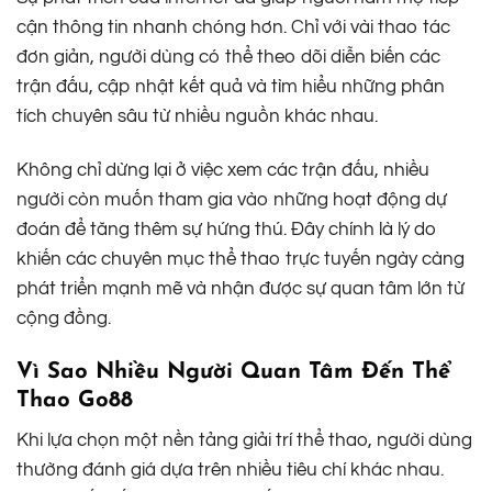
cận thông tin nhanh chóng hơn. Chỉ với vài thao tác
đơn giản, người dùng có thể theo dõi diễn biến các
trận đấu, cập nhật kết quả và tìm hiểu những phân
tích chuyên sâu từ nhiều nguồn khác nhau.
Không chỉ dừng lại ở việc xem các trận đấu, nhiều
người còn muốn tham gia vào những hoạt động dự
đoán để tăng thêm sự hứng thú. Đây chính là lý do
khiến các chuyên mục thể thao trực tuyến ngày càng
phát triển mạnh mẽ và nhận được sự quan tâm lớn từ
cộng đồng.
Vì Sao Nhiều Người Quan Tâm Đến Thể
Thao Go88
Khi lựa chọn một nền tảng giải trí thể thao, người dùng
thường đánh giá dựa trên nhiều tiêu chí khác nhau.