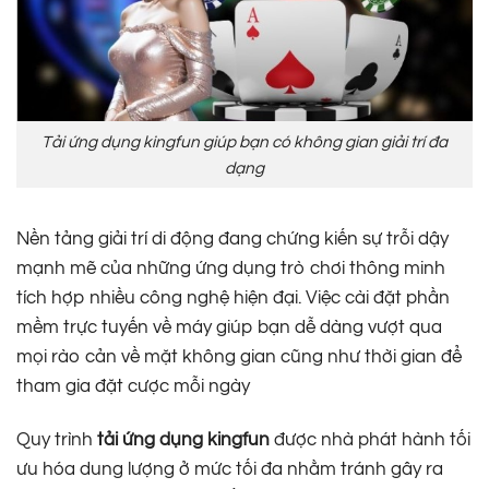
Tải ứng dụng kingfun giúp bạn có không gian giải trí đa
dạng
Nền tảng giải trí di động đang chứng kiến sự trỗi dậy
mạnh mẽ của những ứng dụng trò chơi thông minh
tích hợp nhiều công nghệ hiện đại. Việc cài đặt phần
mềm trực tuyến về máy giúp bạn dễ dàng vượt qua
mọi rào cản về mặt không gian cũng như thời gian để
tham gia đặt cược mỗi ngày
Quy trình
tải ứng dụng kingfun
được nhà phát hành tối
ưu hóa dung lượng ở mức tối đa nhằm tránh gây ra