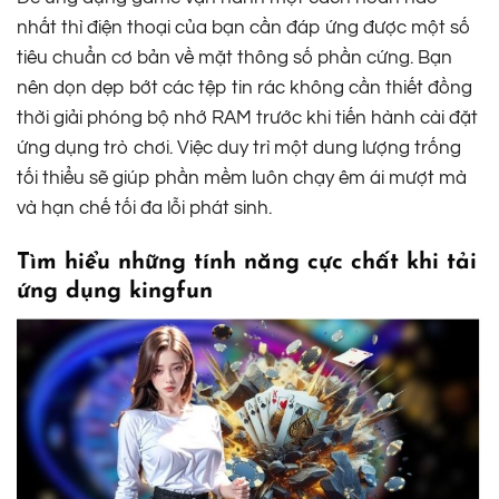
nhất thì điện thoại của bạn cần đáp ứng được một số
tiêu chuẩn cơ bản về mặt thông số phần cứng. Bạn
nên dọn dẹp bớt các tệp tin rác không cần thiết đồng
thời giải phóng bộ nhớ RAM trước khi tiến hành cài đặt
ứng dụng trò chơi. Việc duy trì một dung lượng trống
tối thiểu sẽ giúp phần mềm luôn chạy êm ái mượt mà
và hạn chế tối đa lỗi phát sinh.
Tìm hiểu những tính năng cực chất khi tải
ứng dụng kingfun