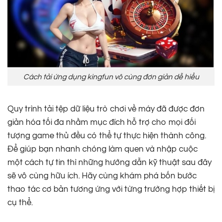
Cách tải ứng dụng kingfun vô cùng đơn giản dễ hiểu
Quy trình tải tệp dữ liệu trò chơi về máy đã được đơn
giản hóa tối đa nhằm mục đích hỗ trợ cho mọi đối
tượng game thủ đều có thể tự thực hiện thành công.
Để giúp bạn nhanh chóng làm quen và nhập cuộc
một cách tự tin thì những hướng dẫn kỹ thuật sau đây
sẽ vô cùng hữu ích. Hãy cùng khám phá bốn bước
thao tác cơ bản tương ứng với từng trường hợp thiết bị
cụ thể.