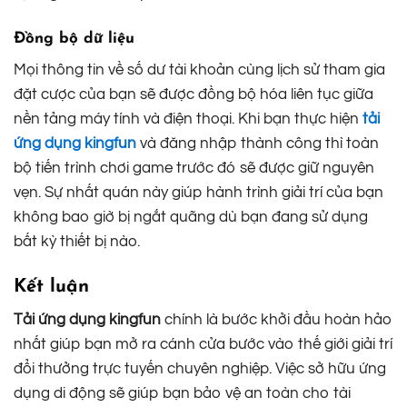
Đồng bộ dữ liệu
Mọi thông tin về số dư tài khoản cùng lịch sử tham gia
đặt cược của bạn sẽ được đồng bộ hóa liên tục giữa
nền tảng máy tính và điện thoại. Khi bạn thực hiện
tải
ứng dụng kingfun
và đăng nhập thành công thì toàn
bộ tiến trình chơi game trước đó sẽ được giữ nguyên
vẹn. Sự nhất quán này giúp hành trình giải trí của bạn
không bao giờ bị ngắt quãng dù bạn đang sử dụng
bất kỳ thiết bị nào.
Kết luận
Tải ứng dụng kingfun
chính là bước khởi đầu hoàn hảo
nhất giúp bạn mở ra cánh cửa bước vào thế giới giải trí
đổi thưởng trực tuyến chuyên nghiệp. Việc sở hữu ứng
dụng di động sẽ giúp bạn bảo vệ an toàn cho tài