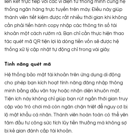
liên kết trực tiếp với các ví điện tử thông minh cùng hệ
thống ngân hàng trực tuyến trên máy. Điều này giúp
thành viên tiết kiệm được rất nhiều thời gian khi không
cần phải tiến hành copy nhập các thông tin số tài
khoản một cách rườm rà. Bạn chỉ cần thực hiện thao
tác quét mã QR tiện lợi là dòng tiền vốn sẽ được hệ
thống xử lý cập nhật tự động chỉ trong vài giây.
Tính năng quét mã
Hệ thống bảo mật tài khoản trên ứng dụng di động
cho phép bạn kích hoạt tính năng đăng nhập thông
minh bằng dấu vân tay hoặc nhận diện khuôn mặt.
Tiện ích này không chỉ giúp bạn rút ngắn thời gian truy
cập vào trò chơi mà còn ngăn chặn triệt để nguy cơ bị
lộ mật khẩu cá nhân. Thành viên hoàn toàn có thể yên
tâm đầu tư công sức tích lũy tiền thưởng mà không sợ
bị kẻ gian đánh cắp tài khoản.