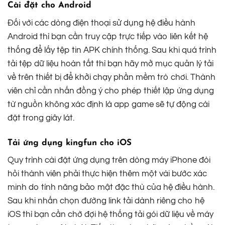
Cài đặt cho Android
Đối với các dòng điện thoại sử dụng hệ điều hành
Android thì bạn cần truy cập trực tiếp vào liên kết hệ
thống để lấy tệp tin APK chính thống. Sau khi quá trình
tải tệp dữ liệu hoàn tất thì bạn hãy mở mục quản lý tải
về trên thiết bị để khởi chạy phần mềm trò chơi. Thành
viên chỉ cần nhấn đồng ý cho phép thiết lập ứng dụng
từ nguồn không xác định là app game sẽ tự động cài
đặt trong giây lát.
Tải ứng dụng kingfun cho iOS
Quy trình cài đặt ứng dụng trên dòng máy iPhone đòi
hỏi thành viên phải thực hiện thêm một vài bước xác
minh do tính năng bảo mật đặc thù của hệ điều hành.
Sau khi nhấn chọn đường link tải dành riêng cho hệ
iOS thì bạn cần chờ đợi hệ thống tải gói dữ liệu về máy