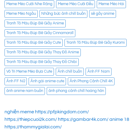
Meme Mèo Cười Nhe Răng
Meme Mèo Cười Đểu
Meme Mèo Hài
Meme Mèo Ngầu
Những bức ảnh chill buồn
sẽ gầy anime
Tranh Tô Màu Búp Bê Giấy Anime
Tranh Tô Màu Búp Bê Giấy Cinnamoroll
Tranh Tô Màu Búp Bê Giấy Cute
Tranh Tô Màu Búp Bê Giấy Kuromi
Tranh Tô Màu Búp Bê Giấy Thay Đồ Anime
Tranh Tô Màu Búp Bê Giấy Thay Đồ Chibi
Vô Tri Meme Mèo Bựa Cute
Ảnh chill buồn
Ảnh FF Nam
Ảnh FF Nữ
Ảnh gái anime cute
Ảnh Phong Cảnh Chill 4K
ảnh anime nam buồn
ảnh phong cảnh chill hoàng hôn
nghiện meme
https://pfpkingdom.com/
https://thiepcuoi2k.com/
https://gambar4k.com/
anime 18
https://thammygialai.com/