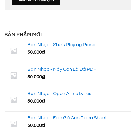
SẢN PHẨM MỚI
Bản Nhạc - She's Playing Piano
50.000
₫
Bản Nhạc - Này Con Là Đá PDF
50.000
₫
Bản Nhạc - Open Arms Lyrics
50.000
₫
Bản Nhạc - Đàn Gà Con Piano Sheet
50.000
₫