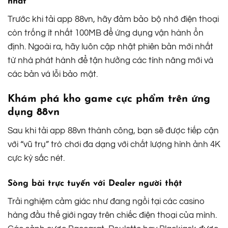
nhất
Trước khi tải app 88vn, hãy đảm bảo bộ nhớ điện thoại
còn trống ít nhất 100MB để ứng dụng vận hành ổn
định. Ngoài ra, hãy luôn cập nhật phiên bản mới nhất
từ nhà phát hành để tận hưởng các tính năng mới và
các bản vá lỗi bảo mật.
Khám phá kho game cực phẩm trên ứng
dụng 88vn
Sau khi tải app 88vn thành công, bạn sẽ được tiếp cận
với “vũ trụ” trò chơi đa dạng với chất lượng hình ảnh 4K
cực kỳ sắc nét.
Sòng bài trực tuyến với Dealer người thật
Trải nghiệm cảm giác như đang ngồi tại các casino
hàng đầu thế giới ngay trên chiếc điện thoại của mình.