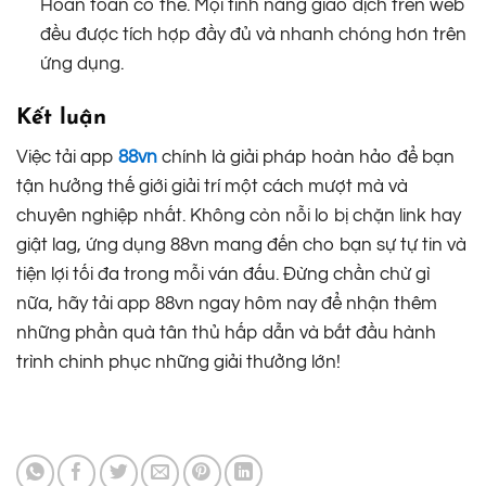
Hoàn toàn có thể. Mọi tính năng giao dịch trên web
đều được tích hợp đầy đủ và nhanh chóng hơn trên
ứng dụng.
Kết luận
Việc tải app
88vn
chính là giải pháp hoàn hảo để bạn
tận hưởng thế giới giải trí một cách mượt mà và
chuyên nghiệp nhất. Không còn nỗi lo bị chặn link hay
giật lag, ứng dụng 88vn mang đến cho bạn sự tự tin và
tiện lợi tối đa trong mỗi ván đấu. Đừng chần chừ gì
nữa, hãy tải app 88vn ngay hôm nay để nhận thêm
những phần quà tân thủ hấp dẫn và bắt đầu hành
trình chinh phục những giải thưởng lớn!