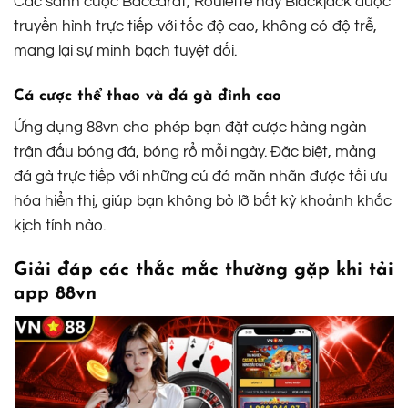
Các sảnh cược Baccarat, Roulette hay Blackjack được
truyền hình trực tiếp với tốc độ cao, không có độ trễ,
mang lại sự minh bạch tuyệt đối.
Cá cược thể thao và đá gà đỉnh cao
Ứng dụng 88vn cho phép bạn đặt cược hàng ngàn
trận đấu bóng đá, bóng rổ mỗi ngày. Đặc biệt, mảng
đá gà trực tiếp với những cú đá mãn nhãn được tối ưu
hóa hiển thị, giúp bạn không bỏ lỡ bất kỳ khoảnh khắc
kịch tính nào.
Giải đáp các thắc mắc thường gặp khi tải
app 88vn