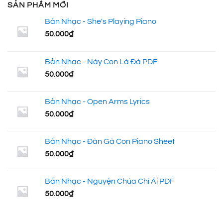
SẢN PHẨM MỚI
Bản Nhạc - She's Playing Piano
50.000
₫
Bản Nhạc - Này Con Là Đá PDF
50.000
₫
Bản Nhạc - Open Arms Lyrics
50.000
₫
Bản Nhạc - Đàn Gà Con Piano Sheet
50.000
₫
Bản Nhạc - Nguyện Chúa Chí Ái PDF
50.000
₫