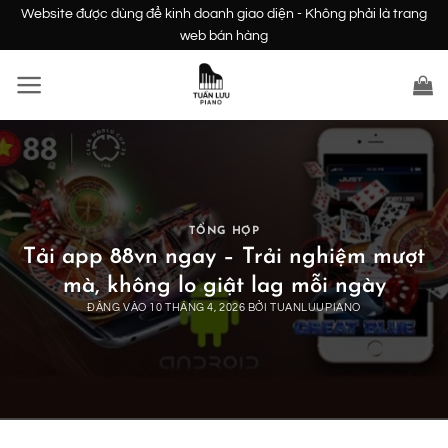
Bỏ
Website được dùng để kinh doanh giao diện - Không phải là trang
qua
web bán hàng
nội
dung
TỔNG HỢP
Tải app 88vn ngay – Trải nghiệm mượt
mà, không lo giật lag mỗi ngày
ĐĂNG VÀO
10 THÁNG 4, 2026
BỞI
TUANLUUPIANO