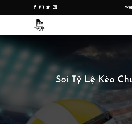
Bỏ
Webs
qua
nội
dung
Soi Tỷ Lệ Kèo Ch