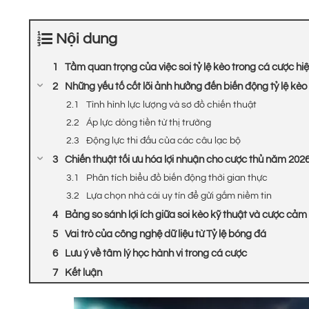
Nội dung
Tầm quan trọng của việc soi tỷ lệ kèo trong cá cược hiệ
Những yếu tố cốt lõi ảnh hưởng đến biến động tỷ lệ kèo
Tình hình lực lượng và sơ đồ chiến thuật
Áp lực dòng tiền từ thị trường
Động lực thi đấu của các câu lạc bộ
Chiến thuật tối ưu hóa lợi nhuận cho cược thủ năm 202
Phân tích biểu đồ biến động thời gian thực
Lựa chọn nhà cái uy tín để gửi gắm niềm tin
Bảng so sánh lợi ích giữa soi kèo kỹ thuật và cược cảm 
Vai trò của công nghệ dữ liệu từ Tỷ lệ bóng đá
Lưu ý về tâm lý học hành vi trong cá cược
Kết luận