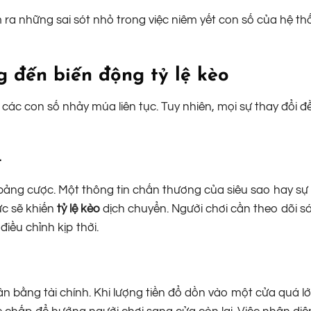
 ra những sai sót nhỏ trong việc niêm yết con số của hệ t
g đến biến động tỷ lệ kèo
n các con số nhảy múa liên tục. Tuy nhiên, mọi sự thay đổi đ
t
bảng cược. Một thông tin chấn thương của siêu sao hay sự 
ức sẽ khiến
tỷ lệ kèo
dịch chuyển. Người chơi cần theo dõi s
iều chỉnh kịp thời.
n bằng tài chính. Khi lượng tiền đổ dồn vào một cửa quá lớ