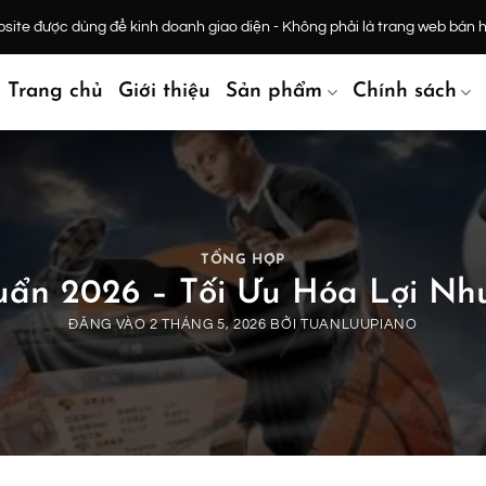
ite được dùng để kinh doanh giao diện - Không phải là trang web bán 
Trang chủ
Giới thiệu
Sản phẩm
Chính sách
TỔNG HỢP
uẩn 2026 – Tối Ưu Hóa Lợi N
ĐĂNG VÀO
2 THÁNG 5, 2026
BỞI
TUANLUUPIANO