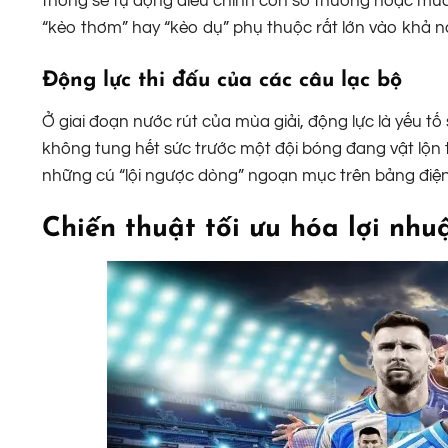
thống sẽ tự động điều chỉnh con số thưởng hoặc mức
“kèo thơm” hay “kèo dụ” phụ thuộc rất lớn vào khả n
Động lực thi đấu của các câu lạc bộ
Ở giai đoạn nước rút của mùa giải, động lực là yếu 
không tung hết sức trước một đội bóng đang vật lộn
những cú “lội ngược dòng” ngoạn mục trên bảng điện
Chiến thuật tối ưu hóa lợi nh