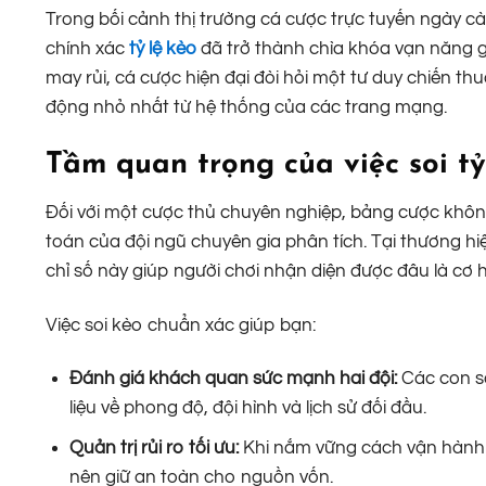
Trong bối cảnh thị trường cá cược trực tuyến ngày c
chính xác
tỷ lệ kèo
đã trở thành chìa khóa vạn năng g
may rủi, cá cược hiện đại đòi hỏi một tư duy chiến th
động nhỏ nhất từ hệ thống của các trang mạng.
Tầm quan trọng của việc soi tỷ
Đối với một cược thủ chuyên nghiệp, bảng cược khôn
toán của đội ngũ chuyên gia phân tích. Tại thương h
chỉ số này giúp người chơi nhận diện được đâu là cơ h
Việc soi kèo chuẩn xác giúp bạn:
Đánh giá khách quan sức mạnh hai đội:
Các con số
liệu về phong độ, đội hình và lịch sử đối đầu.
Quản trị rủi ro tối ưu:
Khi nắm vững cách vận hành c
nên giữ an toàn cho nguồn vốn.