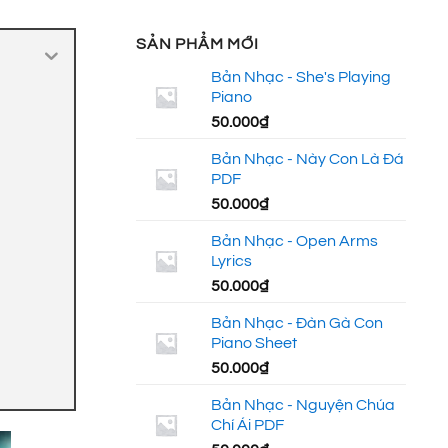
SẢN PHẨM MỚI
Bản Nhạc - She's Playing
Piano
50.000
₫
Bản Nhạc - Này Con Là Đá
PDF
50.000
₫
Bản Nhạc - Open Arms
Lyrics
50.000
₫
Bản Nhạc - Đàn Gà Con
Piano Sheet
50.000
₫
Bản Nhạc - Nguyện Chúa
Chí Ái PDF