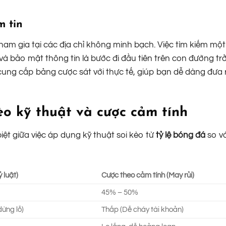
m tin
tham gia tại các địa chỉ không minh bạch. Việc tìm kiếm mộ
à bảo mật thông tin là bước đi đầu tiên trên con đường tr
cung cấp bảng cược sát với thực tế, giúp bạn dễ dàng đưa
kèo kỹ thuật và cược cảm tính
iệt giữa việc áp dụng kỹ thuật soi kèo từ
tỷ lệ bóng đá
so vớ
 luật)
Cược theo cảm tính (May rủi)
45% – 50%
ừng lỗ)
Thấp (Dễ cháy tài khoản)