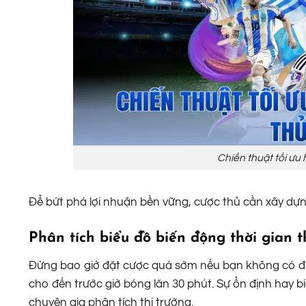
Chiến thuật tối ưu
Để bứt phá lợi nhuận bền vững, cược thủ cần xây dựn
Phân tích biểu đồ biến động thời gian t
Đừng bao giờ đặt cược quá sớm nếu bạn không có đủ 
cho đến trước giờ bóng lăn 30 phút. Sự ổn định hay b
chuyên gia phân tích thị trường.