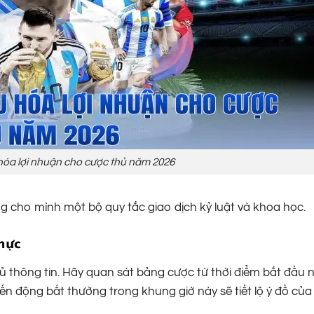
 hóa lợi nhuận cho cược thủ năm 2026
g cho mình một bộ quy tắc giao dịch kỷ luật và khoa học.
hực
thông tin. Hãy quan sát bảng cược từ thời điểm bắt đầu n
iến động bất thường trong khung giờ này sẽ tiết lộ ý đồ của