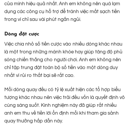
của mình hiệu quả nhất. Anh em không nên quá lạm
dụng các công cụ hỗ trợ để tránh việc mất sạch tiền
trong ví chỉ sau vài phút ngắn ngủi.
Dòng đặt cược
Việc chia nhỏ số tiền cược vào nhiều dòng khác nhau
là một trong những mánh khóe hay giúp tăng độ phủ
sóng chiến thắng cho người chơi. Anh em không nên
chỉ tập trung đặt toàn bộ số tiền vào một dòng duy
nhất vì rủi ro thất bại sẽ rất cao.
Mỗi dòng quay đều có tỷ lệ xuất hiện các tổ hợp biểu
tượng khác nhau nên việc trải đều vốn là quyết định vô
cùng sáng suốt. Kinh nghiệm này đã giúp rất nhiều
anh em thu về tiền lời ổn định mỗi khi tham gia sảnh
quay thưởng hấp dẫn này.