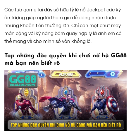
Các tựa game tại đây sở hữu tỷ lệ nổ Jackpot cực kỳ
ấn tượng giúp người tham gia dễ dàng nhận được
những khoản tiền thưởng lớn. Chỉ cần một chút may
mắn cộng với kỹ năng bấm quay hợp lý là anh em có
thể mang về cho mình số vốn khổng lồ.
Top những đặc quyền khi chơi nổ hũ GG88
mà bạn nên biết rõ