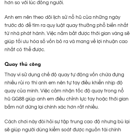
hơn so với lúc đông người.
Anh em nên theo dõi lịch sử nổ hũ của những ngày
trước đó để tìm ra quy luật quay thưởng phổ biến nhất
từ nhà phát hành. Việc nắm bắt được thời gian vàng sẽ
giúp tối ưu hóa số vốn bỏ ra và mang về lợi nhuận cao
nhất có thể được.
Quay thủ công
Thay vì sử dụng chế độ quay tự động vốn chứa đựng
nhiều rủi ro thì anh em nên tự tay điều khiển nhịp độ
quay của mình. Việc cảm nhận tốc độ quay trong nổ
hũ GG88 giúp anh em điều chỉnh lực tay hoặc thời gian
bấm nút dừng lại chính xác hơn rất nhiều.
Cách chơi này đòi hỏi sự tập trung cao độ nhưng bù lại
sẽ giúp người dùng kiểm soát được nguồn tài chính