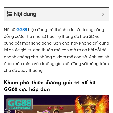
Nội dung
Nổ hũ
GG88
hiện đang trở thành cơn sốt trong cộng
đồng cược thủ nhờ sở hữu hệ thống đồ họa 3D vô
cùng bắt mắt sống động. Sân chơi này không chỉ dừng
lại ở việc giải trí đơn thuần mà còn mở ra cơ hội đổi đời
nhanh chóng cho những ai đam mê con số. Anh em sẽ
được hòa mình vào không gian sôi động với hàng trăm
chủ đề quay thưởng.
Khám phá thiên đường giải trí nổ hũ
GG88 cực hấp dẫn