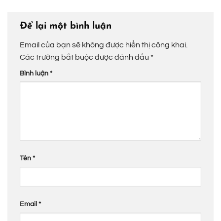
Để lại một bình luận
Email của bạn sẽ không được hiển thị công khai.
Các trường bắt buộc được đánh dấu
*
Bình luận
*
Tên
*
Email
*