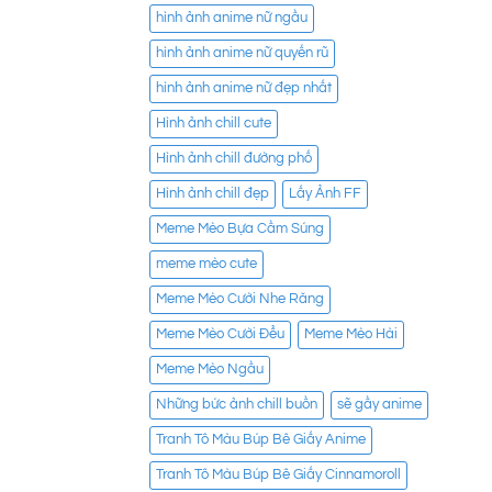
hình ảnh anime nữ ngầu
hình ảnh anime nữ quyến rũ
hình ảnh anime nữ đẹp nhất
Hình ảnh chill cute
Hình ảnh chill đường phố
Hình ảnh chill đẹp
Lấy Ảnh FF
Meme Mèo Bựa Cầm Súng
meme mèo cute
Meme Mèo Cười Nhe Răng
Meme Mèo Cười Đểu
Meme Mèo Hài
Meme Mèo Ngầu
Những bức ảnh chill buồn
sẽ gầy anime
Tranh Tô Màu Búp Bê Giấy Anime
Tranh Tô Màu Búp Bê Giấy Cinnamoroll