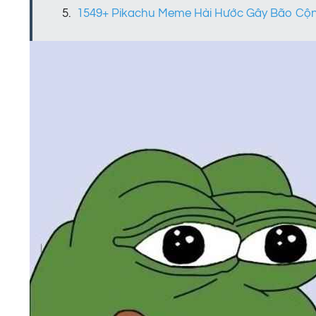
1549+ Pikachu Meme Hài Hước Gây Bão C