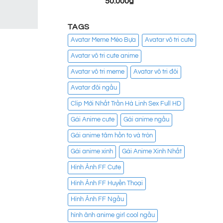
50.000
₫
TAGS
Avatar Meme Mèo Bựa
Avatar vô tri cute
Avatar vô tri cute anime
Avatar vô tri meme
Avatar vô tri đôi
Avatar đôi ngầu
Clip Mới Nhất Trần Hà Linh Sex Full HD
Gái Anime cute
Gái anime ngầu
Gái anime tâm hồn to và tròn
Gái anime xinh
Gái Anime Xinh Nhất
Hình Ảnh FF Cute
Hình Ảnh FF Huyền Thoại
Hình Ảnh FF Ngầu
hình ảnh anime girl cool ngầu