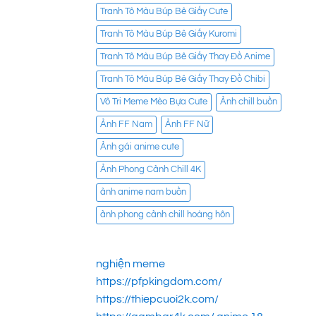
Tranh Tô Màu Búp Bê Giấy Cute
Tranh Tô Màu Búp Bê Giấy Kuromi
Tranh Tô Màu Búp Bê Giấy Thay Đồ Anime
Tranh Tô Màu Búp Bê Giấy Thay Đồ Chibi
Vô Tri Meme Mèo Bựa Cute
Ảnh chill buồn
Ảnh FF Nam
Ảnh FF Nữ
Ảnh gái anime cute
Ảnh Phong Cảnh Chill 4K
ảnh anime nam buồn
ảnh phong cảnh chill hoàng hôn
nghiện meme
https://pfpkingdom.com/
https://thiepcuoi2k.com/