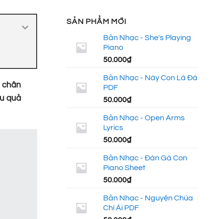
SẢN PHẨM MỚI
Bản Nhạc - She's Playing
Piano
50.000
₫
Bản Nhạc - Này Con Là Đá
m chân
PDF
ệu quả
50.000
₫
Bản Nhạc - Open Arms
Lyrics
50.000
₫
Bản Nhạc - Đàn Gà Con
Piano Sheet
50.000
₫
Bản Nhạc - Nguyện Chúa
Chí Ái PDF