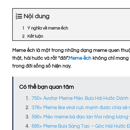
Nội dung
Ý nghĩa về meme ếch
Kết luận
Meme ếch là một trong những dạng meme quen thuộc
thật, hài hước và rất “đời”.
Meme ếch
không chỉ mang tí
trong đời sống số hiện nay.
Có thể bạn quan tâm
750+ Avatar Meme Mèo Bựa Hài Hước Dành
378+ Meme like viral cực mạnh được chia sẻ 
590+ Mèo meme bá đạo lan tỏa năng lượng 
695+ Meme Bựa Sáng Tạo – Góc Hài Hước Đ