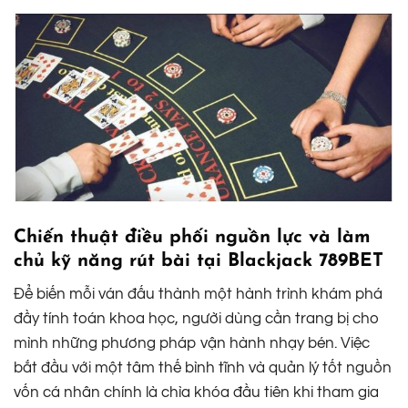
Chiến thuật điều phối nguồn lực và làm
chủ kỹ năng rút bài tại Blackjack 789BET
Để biến mỗi ván đấu thành một hành trình khám phá
đầy tính toán khoa học, người dùng cần trang bị cho
mình những phương pháp vận hành nhạy bén. Việc
bắt đầu với một tâm thế bình tĩnh và quản lý tốt nguồn
vốn cá nhân chính là chìa khóa đầu tiên khi tham gia