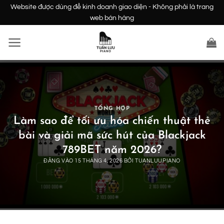
Bỏ
Website được dùng để kinh doanh giao diện - Không phải là trang
qua
web bán hàng
nội
dung
TỔNG HỢP
Làm sao để tối ưu hóa chiến thuật thẻ
bài và giải mã sức hút của Blackjack
789BET năm 2026?
ĐĂNG VÀO
15 THÁNG 4, 2026
BỞI
TUANLUUPIANO