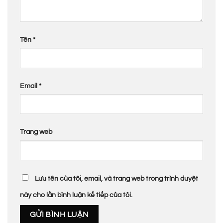
Tên
*
Email
*
Trang web
Lưu tên của tôi, email, và trang web trong trình duyệt
này cho lần bình luận kế tiếp của tôi.