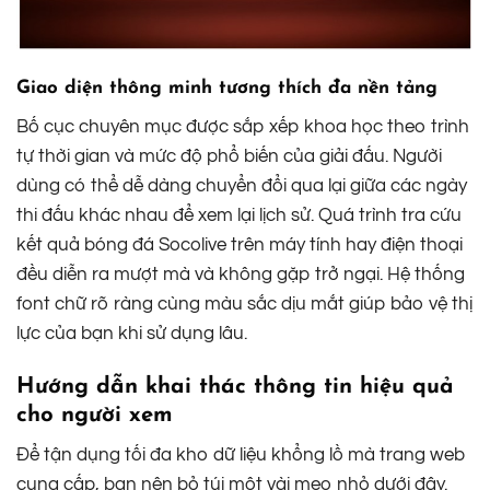
Giao diện thông minh tương thích đa nền tảng
Bố cục chuyên mục được sắp xếp khoa học theo trình
tự thời gian và mức độ phổ biến của giải đấu. Người
dùng có thể dễ dàng chuyển đổi qua lại giữa các ngày
thi đấu khác nhau để xem lại lịch sử. Quá trình tra cứu
kết quả bóng đá Socolive trên máy tính hay điện thoại
đều diễn ra mượt mà và không gặp trở ngại. Hệ thống
font chữ rõ ràng cùng màu sắc dịu mắt giúp bảo vệ thị
lực của bạn khi sử dụng lâu.
Hướng dẫn khai thác thông tin hiệu quả
cho người xem
Để tận dụng tối đa kho dữ liệu khổng lồ mà trang web
cung cấp, bạn nên bỏ túi một vài mẹo nhỏ dưới đây.