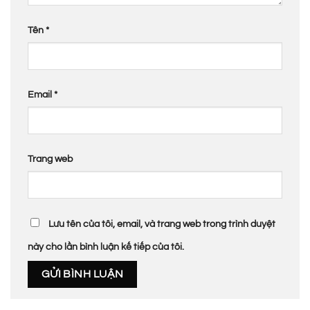
Tên
*
Email
*
Trang web
Lưu tên của tôi, email, và trang web trong trình duyệt
này cho lần bình luận kế tiếp của tôi.