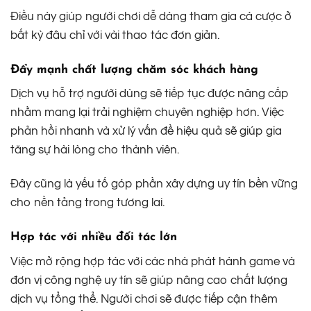
Điều này giúp người chơi dễ dàng tham gia cá cược ở
bất kỳ đâu chỉ với vài thao tác đơn giản.
Đẩy mạnh chất lượng chăm sóc khách hàng
Dịch vụ hỗ trợ người dùng sẽ tiếp tục được nâng cấp
nhằm mang lại trải nghiệm chuyên nghiệp hơn. Việc
phản hồi nhanh và xử lý vấn đề hiệu quả sẽ giúp gia
tăng sự hài lòng cho thành viên.
Đây cũng là yếu tố góp phần xây dựng uy tín bền vững
cho nền tảng trong tương lai.
Hợp tác với nhiều đối tác lớn
Việc mở rộng hợp tác với các nhà phát hành game và
đơn vị công nghệ uy tín sẽ giúp nâng cao chất lượng
dịch vụ tổng thể. Người chơi sẽ được tiếp cận thêm