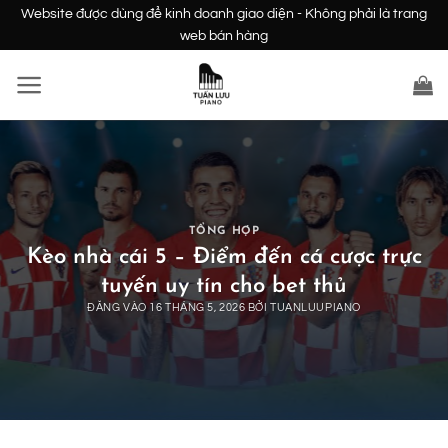
Bỏ
Website được dùng để kinh doanh giao diện - Không phải là trang
qua
web bán hàng
nội
dung
TỔNG HỢP
Kèo nhà cái 5 – Điểm đến cá cược trực
tuyến uy tín cho bet thủ
ĐĂNG VÀO
16 THÁNG 5, 2026
BỞI
TUANLUUPIANO