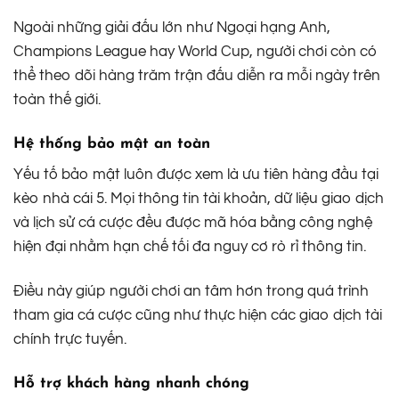
Ngoài những giải đấu lớn như Ngoại hạng Anh,
Champions League hay World Cup, người chơi còn có
thể theo dõi hàng trăm trận đấu diễn ra mỗi ngày trên
toàn thế giới.
Hệ thống bảo mật an toàn
Yếu tố bảo mật luôn được xem là ưu tiên hàng đầu tại
kèo nhà cái 5. Mọi thông tin tài khoản, dữ liệu giao dịch
và lịch sử cá cược đều được mã hóa bằng công nghệ
hiện đại nhằm hạn chế tối đa nguy cơ rò rỉ thông tin.
Điều này giúp người chơi an tâm hơn trong quá trình
tham gia cá cược cũng như thực hiện các giao dịch tài
chính trực tuyến.
Hỗ trợ khách hàng nhanh chóng