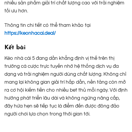
nhiều sản phẩm giải trí chất lượng cao với trải nghiệm
tối ưu hơn.
Thông tin chi tiết có thể tham khảo tại
https://keonhacai.deal/
Kết bài
Kèo nhà cái 5 đang dần khẳng định vị thế trên thị
trường cá cược trực tuyến nhờ hệ thống dịch vụ đa
dạng và trải nghiệm người dùng chất lượng. Không chỉ
mang lại không gian giải trí hấp dẫn, nền tảng còn mở
ra cơ hội kiếm tiền cho nhiều bet thủ mỗi ngày. Với định
hướng phát triển lâu dài và không ngừng nâng cấp,
đây hứa hẹn sẽ tiếp tục là điểm đến được đông đảo
người chơi lựa chọn trong thời gian tới.