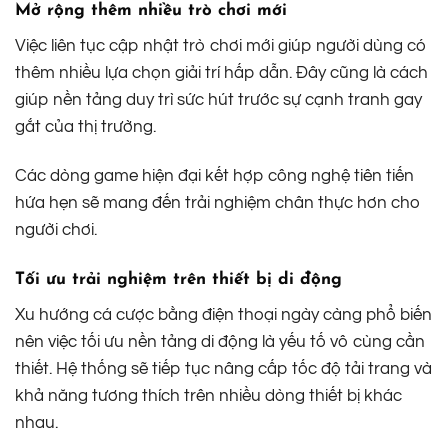
Mở rộng thêm nhiều trò chơi mới
Việc liên tục cập nhật trò chơi mới giúp người dùng có
thêm nhiều lựa chọn giải trí hấp dẫn. Đây cũng là cách
giúp nền tảng duy trì sức hút trước sự cạnh tranh gay
gắt của thị trường.
Các dòng game hiện đại kết hợp công nghệ tiên tiến
hứa hẹn sẽ mang đến trải nghiệm chân thực hơn cho
người chơi.
Tối ưu trải nghiệm trên thiết bị di động
Xu hướng cá cược bằng điện thoại ngày càng phổ biến
nên việc tối ưu nền tảng di động là yếu tố vô cùng cần
thiết. Hệ thống sẽ tiếp tục nâng cấp tốc độ tải trang và
khả năng tương thích trên nhiều dòng thiết bị khác
nhau.