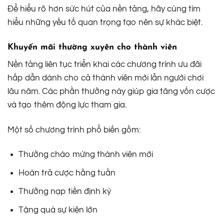
Để hiểu rõ hơn sức hút của nền tảng, hãy cùng tìm
hiểu những yếu tố quan trọng tạo nên sự khác biệt.
Khuyến mãi thường xuyên cho thành viên
Nền tảng liên tục triển khai các chương trình ưu đãi
hấp dẫn dành cho cả thành viên mới lẫn người chơi
lâu năm. Các phần thưởng này giúp gia tăng vốn cược
và tạo thêm động lực tham gia.
Một số chương trình phổ biến gồm:
Thưởng chào mừng thành viên mới
Hoàn trả cược hằng tuần
Thưởng nạp tiền định kỳ
Tặng quà sự kiện lớn