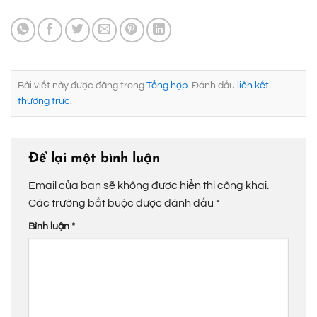
Bài viết này được đăng trong
Tổng hợp
. Đánh dấu
liên kết
thường trực
.
Để lại một bình luận
Email của bạn sẽ không được hiển thị công khai.
Các trường bắt buộc được đánh dấu
*
Bình luận
*