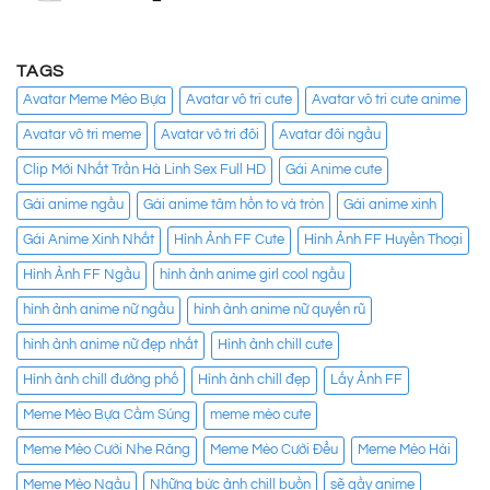
TAGS
Avatar Meme Mèo Bựa
Avatar vô tri cute
Avatar vô tri cute anime
Avatar vô tri meme
Avatar vô tri đôi
Avatar đôi ngầu
Clip Mới Nhất Trần Hà Linh Sex Full HD
Gái Anime cute
Gái anime ngầu
Gái anime tâm hồn to và tròn
Gái anime xinh
Gái Anime Xinh Nhất
Hình Ảnh FF Cute
Hình Ảnh FF Huyền Thoại
Hình Ảnh FF Ngầu
hình ảnh anime girl cool ngầu
hình ảnh anime nữ ngầu
hình ảnh anime nữ quyến rũ
hình ảnh anime nữ đẹp nhất
Hình ảnh chill cute
Hình ảnh chill đường phố
Hình ảnh chill đẹp
Lấy Ảnh FF
Meme Mèo Bựa Cầm Súng
meme mèo cute
Meme Mèo Cười Nhe Răng
Meme Mèo Cười Đểu
Meme Mèo Hài
Meme Mèo Ngầu
Những bức ảnh chill buồn
sẽ gầy anime