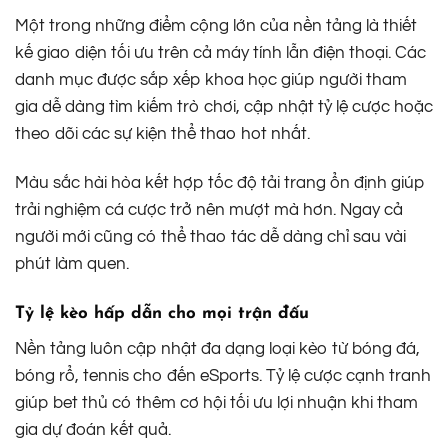
Một trong những điểm cộng lớn của nền tảng là thiết
kế giao diện tối ưu trên cả máy tính lẫn điện thoại. Các
danh mục được sắp xếp khoa học giúp người tham
gia dễ dàng tìm kiếm trò chơi, cập nhật tỷ lệ cược hoặc
theo dõi các sự kiện thể thao hot nhất.
Màu sắc hài hòa kết hợp tốc độ tải trang ổn định giúp
trải nghiệm cá cược trở nên mượt mà hơn. Ngay cả
người mới cũng có thể thao tác dễ dàng chỉ sau vài
phút làm quen.
Tỷ lệ kèo hấp dẫn cho mọi trận đấu
Nền tảng luôn cập nhật đa dạng loại kèo từ bóng đá,
bóng rổ, tennis cho đến eSports. Tỷ lệ cược cạnh tranh
giúp bet thủ có thêm cơ hội tối ưu lợi nhuận khi tham
gia dự đoán kết quả.