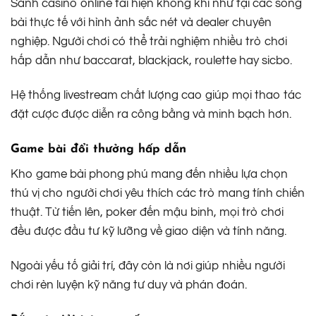
Sảnh casino online tái hiện không khí như tại các sòng
bài thực tế với hình ảnh sắc nét và dealer chuyên
nghiệp. Người chơi có thể trải nghiệm nhiều trò chơi
hấp dẫn như baccarat, blackjack, roulette hay sicbo.
Hệ thống livestream chất lượng cao giúp mọi thao tác
đặt cược được diễn ra công bằng và minh bạch hơn.
Game bài đổi thưởng hấp dẫn
Kho game bài phong phú mang đến nhiều lựa chọn
thú vị cho người chơi yêu thích các trò mang tính chiến
thuật. Từ tiến lên, poker đến mậu binh, mọi trò chơi
đều được đầu tư kỹ lưỡng về giao diện và tính năng.
Ngoài yếu tố giải trí, đây còn là nơi giúp nhiều người
chơi rèn luyện kỹ năng tư duy và phán đoán.