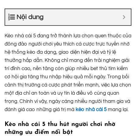
Nội dung
Kèo nhà cái 5 đang trở thành lựa chọn quen thuộc của
đông đảo người chơi yêu thích cá cược trực tuyến nhờ
hệ thống kèo đa dạng, giao diện hiện đại và tỷ lệ
thưởng hấp dẫn. Không chỉ mang đến trải nghiệm giải
trí đỉnh cao, nền tảng còn giúp nhiều bet thủ tìm kiếm
cơ hội gia tăng thu nhập hiệu quả mỗi ngày. Trong bối
cảnh thị trường cá cược phát triển mạnh, việc lựa chọn
một địa chỉ an toàn và uy tín là điều vô cùng quan
trọng. Chính vì vậy, ngày càng nhiều người tham gia và
đánh giá cao những giá trị mà
kèo nhà cái 5
mang lại.
Kèo nhà cái 5 thu hút người chơi nhờ
những ưu điểm nổi bật