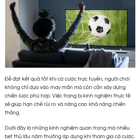
Để đạt kết quả tốt khi cá cược trực tuyến, người chơi
không chỉ dựa vào may mắn mà còn cần xây dựng
chiến lược phù hợp. Việc trang bị kinh nghiệm thực tế
sẽ giúp hạn chế rủi ro và nâng cao khả năng chiến
thắng.
Dưới đây là những kinh nghiệm quan trọng mà nhiều
bet thủ lâu năm thường áp dụng khi tham gia cá cược.