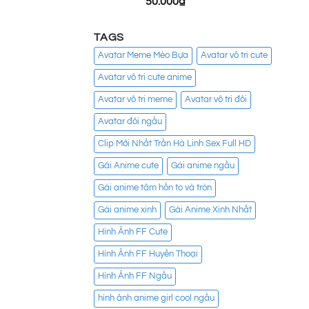
50.000
₫
TAGS
Avatar Meme Mèo Bựa
Avatar vô tri cute
Avatar vô tri cute anime
Avatar vô tri meme
Avatar vô tri đôi
Avatar đôi ngầu
Clip Mới Nhất Trần Hà Linh Sex Full HD
Gái Anime cute
Gái anime ngầu
Gái anime tâm hồn to và tròn
Gái anime xinh
Gái Anime Xinh Nhất
Hình Ảnh FF Cute
Hình Ảnh FF Huyền Thoại
Hình Ảnh FF Ngầu
hình ảnh anime girl cool ngầu