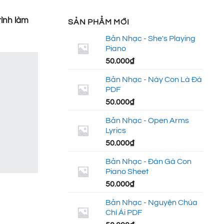
rình làm
SẢN PHẨM MỚI
Bản Nhạc - She's Playing
Piano
50.000
₫
Bản Nhạc - Này Con Là Đá
PDF
50.000
₫
Bản Nhạc - Open Arms
Lyrics
50.000
₫
Bản Nhạc - Đàn Gà Con
Piano Sheet
50.000
₫
Bản Nhạc - Nguyện Chúa
Chí Ái PDF