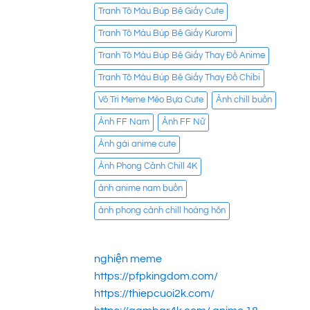
Tranh Tô Màu Búp Bê Giấy Cute
Tranh Tô Màu Búp Bê Giấy Kuromi
Tranh Tô Màu Búp Bê Giấy Thay Đồ Anime
Tranh Tô Màu Búp Bê Giấy Thay Đồ Chibi
Vô Tri Meme Mèo Bựa Cute
Ảnh chill buồn
Ảnh FF Nam
Ảnh FF Nữ
Ảnh gái anime cute
Ảnh Phong Cảnh Chill 4K
ảnh anime nam buồn
ảnh phong cảnh chill hoàng hôn
nghiện meme
https://pfpkingdom.com/
https://thiepcuoi2k.com/