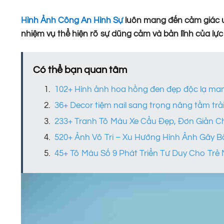
Hình Ảnh Công An Hình Sự
luôn mang đến cảm giác uy
nhiệm vụ thể hiện rõ sự dũng cảm và bản lĩnh của lực
Có thể bạn quan tâm
102+ Hình ảnh hoa hồng đen đẹp độc lạ man
36+ Decor tiệm nail sang trọng nâng tầm tr
233+ Tranh Tô Màu Xe Cẩu Đẹp, Đơn Giản C
520+ Ảnh Vô Tri – Xu Hướng Hình Ảnh Gây 
45+ Tô Màu Số 9 Phát Triển Tư Duy Cho Trẻ