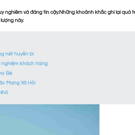
 nghiêm và đáng tin cậy.Những khoảnh khắc ghi lại quá t
 lượng này.
g nét huyền bí
ải nghiệm khách hàng
ho Bé
Bão Mạng Xã Hội
 Nhỏ