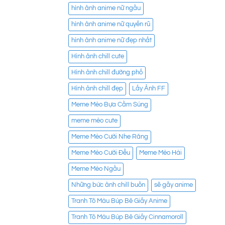
hình ảnh anime nữ ngầu
hình ảnh anime nữ quyến rũ
hình ảnh anime nữ đẹp nhất
Hình ảnh chill cute
Hình ảnh chill đường phố
Hình ảnh chill đẹp
Lấy Ảnh FF
Meme Mèo Bựa Cầm Súng
meme mèo cute
Meme Mèo Cười Nhe Răng
Meme Mèo Cười Đểu
Meme Mèo Hài
Meme Mèo Ngầu
Những bức ảnh chill buồn
sẽ gầy anime
Tranh Tô Màu Búp Bê Giấy Anime
Tranh Tô Màu Búp Bê Giấy Cinnamoroll