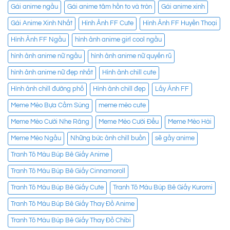
Gái anime ngầu
Gái anime tâm hồn to và tròn
Gái anime xinh
Gái Anime Xinh Nhất
Hình Ảnh FF Cute
Hình Ảnh FF Huyền Thoại
Hình Ảnh FF Ngầu
hình ảnh anime girl cool ngầu
hình ảnh anime nữ ngầu
hình ảnh anime nữ quyến rũ
hình ảnh anime nữ đẹp nhất
Hình ảnh chill cute
Hình ảnh chill đường phố
Hình ảnh chill đẹp
Lấy Ảnh FF
Meme Mèo Bựa Cầm Súng
meme mèo cute
Meme Mèo Cười Nhe Răng
Meme Mèo Cười Đểu
Meme Mèo Hài
Meme Mèo Ngầu
Những bức ảnh chill buồn
sẽ gầy anime
Tranh Tô Màu Búp Bê Giấy Anime
Tranh Tô Màu Búp Bê Giấy Cinnamoroll
Tranh Tô Màu Búp Bê Giấy Cute
Tranh Tô Màu Búp Bê Giấy Kuromi
Tranh Tô Màu Búp Bê Giấy Thay Đồ Anime
Tranh Tô Màu Búp Bê Giấy Thay Đồ Chibi