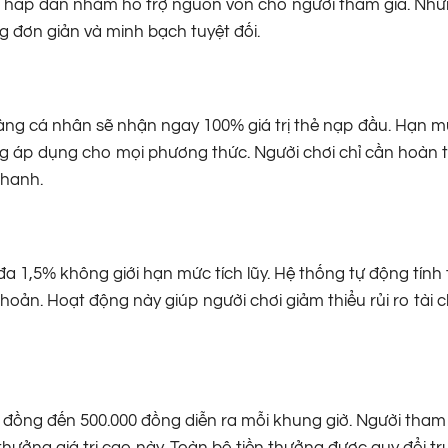
ởng hấp dẫn nhằm hỗ trợ nguồn vốn cho người tham gia. Nh
g đơn giản và minh bạch tuyệt đối.
àng cá nhân sẽ nhận ngay 100% giá trị thẻ nạp đầu. Hạn m
đồng áp dụng cho mọi phương thức. Người chơi chỉ cần hoàn
nhanh.
i đa 1,5% không giới hạn mức tích lũy. Hệ thống tự động tính
khoản. Hoạt động này giúp người chơi giảm thiểu rủi ro tài c
 đồng đến 500.000 đồng diễn ra mỗi khung giờ. Người tham 