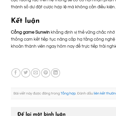
cực tương tác trên hệ thống sẽ có cơ hội nhận phần t
thành số dư đặt cược hợp lệ mà không cần điều kiện.
Kết luận
Cổng game Sunwin
khẳng định vị thế vững chắc nhờ 
thống cam kết tiếp tục nâng cấp hạ tầng công nghệ để
khoản thành viên ngay hôm nay để trực tiếp trải ng
Bài viết này được đăng trong
Tổng hợp
. Đánh dấu
liên kết thườn
Để lại một bình luận