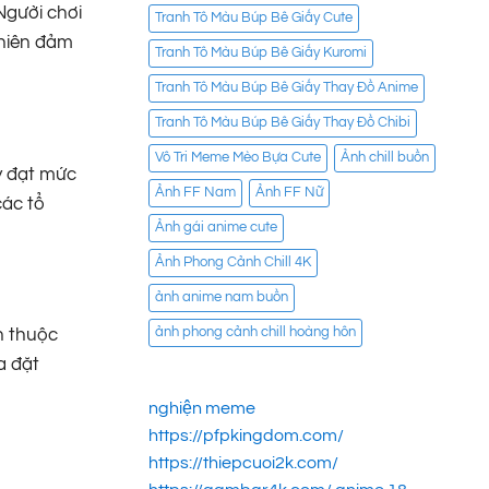
Người chơi
Tranh Tô Màu Búp Bê Giấy Cute
nhiên đảm
Tranh Tô Màu Búp Bê Giấy Kuromi
Tranh Tô Màu Búp Bê Giấy Thay Đồ Anime
Tranh Tô Màu Búp Bê Giấy Thay Đồ Chibi
Vô Tri Meme Mèo Bựa Cute
Ảnh chill buồn
y đạt mức
Ảnh FF Nam
Ảnh FF Nữ
các tổ
Ảnh gái anime cute
Ảnh Phong Cảnh Chill 4K
ảnh anime nam buồn
ảnh phong cảnh chill hoàng hôn
n thuộc
a đặt
nghiện meme
https://pfpkingdom.com/
https://thiepcuoi2k.com/