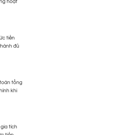
ững hoạt
ức tiền
 thành đủ
 toán tổng
hính khi
gia tích