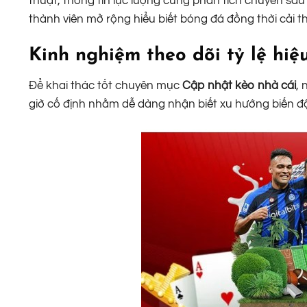
thuật, thông tin lực lượng cùng phân tích chuyên sâu 
thành viên mở rộng hiểu biết bóng đá đồng thời cải th
Kinh nghiệm theo dõi tỷ lệ hi
Để khai thác tốt chuyên mục
Cập nhật kèo nhà cái
, 
giờ cố định nhằm dễ dàng nhận biết xu hướng biến độn