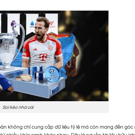
Soi kèo nhà cái
ản không chỉ cung cấp dữ liệu tỷ lệ mà còn mang đến góc 