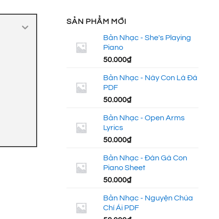
SẢN PHẨM MỚI
Bản Nhạc - She's Playing
Piano
50.000
₫
Bản Nhạc - Này Con Là Đá
PDF
50.000
₫
Bản Nhạc - Open Arms
Lyrics
50.000
₫
Bản Nhạc - Đàn Gà Con
Piano Sheet
50.000
₫
Bản Nhạc - Nguyện Chúa
Chí Ái PDF