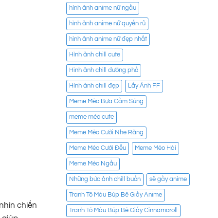
hình ảnh anime nữ ngầu
hình ảnh anime nữ quyến rũ
hình ảnh anime nữ đẹp nhất
Hình ảnh chill cute
Hình ảnh chill đường phố
Hình ảnh chill đẹp
Lấy Ảnh FF
Meme Mèo Bựa Cầm Súng
meme mèo cute
Meme Mèo Cười Nhe Răng
Meme Mèo Cười Đểu
Meme Mèo Hài
Meme Mèo Ngầu
Những bức ảnh chill buồn
sẽ gầy anime
Tranh Tô Màu Búp Bê Giấy Anime
nhìn chiến
Tranh Tô Màu Búp Bê Giấy Cinnamoroll