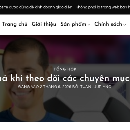
ite được dùng để kinh doanh giao diện - Không phải là trang web bán 
Trang chủ
Giới thiệu
Sản phẩm
Chính sách
TỔNG HỢP
ả khi theo dõi các chuyên mục
ĐĂNG VÀO
2 THÁNG 6, 2026
BỞI
TUANLUUPIANO