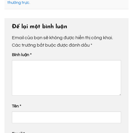
thường trực
.
Để lại một bình luận
Email của bạn sẽ không được hiển thị công khai.
Các trường bắt buộc được đánh dấu
*
Bình luận
*
Tên
*