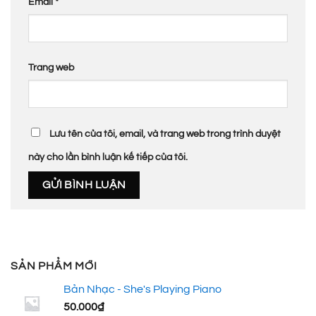
Email
*
Trang web
Lưu tên của tôi, email, và trang web trong trình duyệt
này cho lần bình luận kế tiếp của tôi.
SẢN PHẨM MỚI
Bản Nhạc - She's Playing Piano
50.000
₫