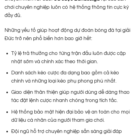
chơi chuyên nghiệp luôn có hệ thống thông tin cực kỳ
đầy đủ.
Những yếu tố giúp hoạt động dự đoán bóng đá tại giải
Đức trở nên phổ biến hơn bao giờ hết:
Tỷ lệ trả thưởng cho từng trận đấu luôn được cập
nhật sớm và chính xác theo thời gian.
Danh sách kèo cược đa dạng bao gồm cả kèo
chính và những loại kèo phụ phong phú nhất.
Giao diện thân thiện giúp người dùng dễ dàng thao
tác đặt lệnh cược nhanh chóng trong tích tắc.
Hệ thống bảo mật hiện đại bảo vệ an toàn cho mọi
dữ liệu cá nhân của người tham gia chơi.
Đội ngũ hỗ trợ chuyên nghiệp sẵn sàng giải đáp