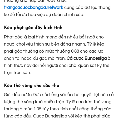
thưởng khá hấp dẫn. Đây là lúc
trangcacuocbongda.network
cung cấp dữ liệu thống
kê để tối ưu hóa việc dự đoán chính xác.
Kèo phạt góc đầy kịch tính
Phạt góc là loại hình mang đến nhiều bất ngờ cho
người chơi yêu thích sự biến động nhanh. Tỷ lệ kèo
phạt góc thường có mức thưởng 0.88 cho các lựa
chọn tài hoặc xỉu góc mỗi trận.
Cá cược Bundesliga
ở
hình thức này đòi hỏi người chơi phải quan sát kỹ thế
trận trên sân.
Kèo thẻ vàng cho cầu thủ
Giải đấu nước Đức nổi tiếng với lối chơi quyết liệt nên số
lượng thẻ vàng khá nhiều trận. Tỷ lệ cho kèo thẻ vàng
thường ở mức 1.05 tùy theo tính chất căng thẳng của
từng cặp đấu. Cược Bundesliga với kèo thẻ phạt giúp