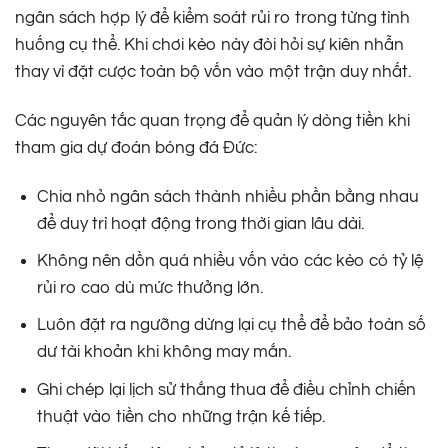
ngân sách hợp lý để kiểm soát rủi ro trong từng tình
huống cụ thể. Khi chơi kèo này đòi hỏi sự kiên nhẫn
thay vì đặt cược toàn bộ vốn vào một trận duy nhất.
Các nguyên tắc quan trọng để quản lý dòng tiền khi
tham gia dự đoán bóng đá Đức:
Chia nhỏ ngân sách thành nhiều phần bằng nhau
để duy trì hoạt động trong thời gian lâu dài.
Không nên dồn quá nhiều vốn vào các kèo có tỷ lệ
rủi ro cao dù mức thưởng lớn.
Luôn đặt ra ngưỡng dừng lại cụ thể để bảo toàn số
dư tài khoản khi không may mắn.
Ghi chép lại lịch sử thắng thua để điều chỉnh chiến
thuật vào tiền cho những trận kế tiếp.