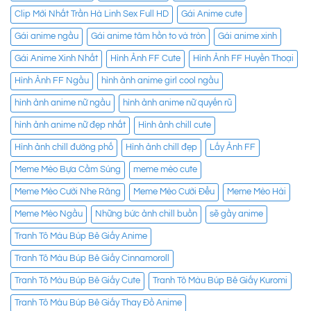
Clip Mới Nhất Trần Hà Linh Sex Full HD
Gái Anime cute
Gái anime ngầu
Gái anime tâm hồn to và tròn
Gái anime xinh
Gái Anime Xinh Nhất
Hình Ảnh FF Cute
Hình Ảnh FF Huyền Thoại
Hình Ảnh FF Ngầu
hình ảnh anime girl cool ngầu
hình ảnh anime nữ ngầu
hình ảnh anime nữ quyến rũ
hình ảnh anime nữ đẹp nhất
Hình ảnh chill cute
Hình ảnh chill đường phố
Hình ảnh chill đẹp
Lấy Ảnh FF
Meme Mèo Bựa Cầm Súng
meme mèo cute
Meme Mèo Cười Nhe Răng
Meme Mèo Cười Đểu
Meme Mèo Hài
Meme Mèo Ngầu
Những bức ảnh chill buồn
sẽ gầy anime
Tranh Tô Màu Búp Bê Giấy Anime
Tranh Tô Màu Búp Bê Giấy Cinnamoroll
Tranh Tô Màu Búp Bê Giấy Cute
Tranh Tô Màu Búp Bê Giấy Kuromi
Tranh Tô Màu Búp Bê Giấy Thay Đồ Anime