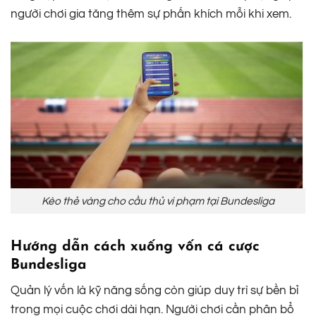
người chơi gia tăng thêm sự phấn khích mỗi khi xem.
Kèo thẻ vàng cho cầu thủ vi phạm tại Bundesliga
Hướng dẫn cách xuống vốn cá cược
Bundesliga
Quản lý vốn là kỹ năng sống còn giúp duy trì sự bền bỉ
trong mọi cuộc chơi dài hạn. Người chơi cần phân bổ