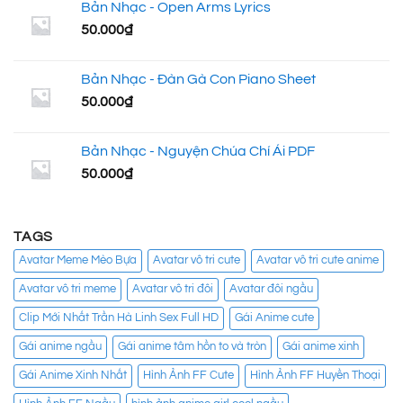
Bản Nhạc - Open Arms Lyrics
50.000
₫
Bản Nhạc - Đàn Gà Con Piano Sheet
50.000
₫
Bản Nhạc - Nguyện Chúa Chí Ái PDF
50.000
₫
TAGS
Avatar Meme Mèo Bựa
Avatar vô tri cute
Avatar vô tri cute anime
Avatar vô tri meme
Avatar vô tri đôi
Avatar đôi ngầu
Clip Mới Nhất Trần Hà Linh Sex Full HD
Gái Anime cute
Gái anime ngầu
Gái anime tâm hồn to và tròn
Gái anime xinh
Gái Anime Xinh Nhất
Hình Ảnh FF Cute
Hình Ảnh FF Huyền Thoại