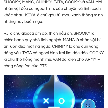
SHOOKY, MANG, CHIMMY, TATA, COOKY và VAN. Mỗi
nhân vật đều có ngoại hình, câu chuyện và tính cách
khác nhau. KOYA là chú gấu túi màu xanh thông minh
nhưng hay buồn ngủ.
RJ là chú alpaca ấm áp, thích nấu ăn. SHOOKY là
chiếc bánh quy nhỏ tinh nghịch. MANG là nhân vật bí
ẩn luôn đeo mặt nạ ngựa. CHIMMY là chú cún vàng
đáng yêu. TATA có ngoại hình trái tim độc đáo. COOKY
là chú thỏ hồng mạnh mẽ. VAN đại diện cho ARMY –
cộng đồng fan của BTS.