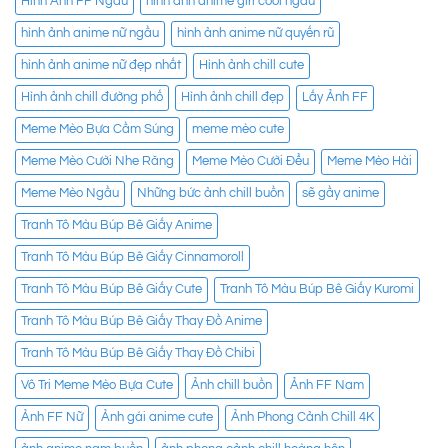
Hình Ảnh FF Ngầu
hình ảnh anime girl cool ngầu
hình ảnh anime nữ ngầu
hình ảnh anime nữ quyến rũ
hình ảnh anime nữ đẹp nhất
Hình ảnh chill cute
Hình ảnh chill đường phố
Hình ảnh chill đẹp
Lấy Ảnh FF
Meme Mèo Bựa Cầm Súng
meme mèo cute
Meme Mèo Cười Nhe Răng
Meme Mèo Cười Đểu
Meme Mèo Hài
Meme Mèo Ngầu
Những bức ảnh chill buồn
sẽ gầy anime
Tranh Tô Màu Búp Bê Giấy Anime
Tranh Tô Màu Búp Bê Giấy Cinnamoroll
Tranh Tô Màu Búp Bê Giấy Cute
Tranh Tô Màu Búp Bê Giấy Kuromi
Tranh Tô Màu Búp Bê Giấy Thay Đồ Anime
Tranh Tô Màu Búp Bê Giấy Thay Đồ Chibi
Vô Tri Meme Mèo Bựa Cute
Ảnh chill buồn
Ảnh FF Nam
Ảnh FF Nữ
Ảnh gái anime cute
Ảnh Phong Cảnh Chill 4K