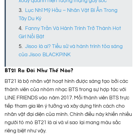
xoay quanh hiện tượng mạng gây sốc
Lục Nhĩ Mỹ Hầu – Nhân Vật Bí Ẩn Trong
Tây Du Ký
Fanny Trần Và Hành Trình Trở Thành Hot
Girl Nổi Bật
Jisoo là ai? Tiểu sử và hành trình tỏa sáng
của Jisoo BLACKPINK
BT21 Ra Đời Như Thế Nào?
BT21 là bộ nhân vật hoạt hình được sáng tạo bởi các
thành viên của nhóm nhạc BTS trong sự hợp tác với
LINE FRIENDS vào năm 2017. Mỗi thành viên BTS trực
tiếp tham gia lên ý tưởng và xây dựng tính cách cho
nhân vật đại diện của mình. Chính điều này khiến nhiều
người tò mò BT21 là ai và vì sao lại mang màu sắc
riêng biệt như vậy.