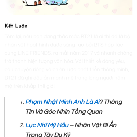
Kết Luận
Tóm lại, nếu bạn đang thắc mắc BT21 là ai thì đó là bộ
nhân vật hoạt hình được sáng tạo bởi BTS hợp tác
cùng LINE FRIENDS, ra mắt năm 2017 và nhanh chóng
trở thành hiện tượng văn hóa. Với thiết kế đáng yêu,
câu chuyện riêng và chiến lược phát triển thông minh,
BT21 đã ghi dấu ấn mạnh mẽ trong lòng người hâm
mộ trên khắp thế giới.
Phạm Nhật Minh Anh Là Ai
? Thông
Tin Và Góc Nhìn Tổng Quan
Lục Nhĩ Mỹ Hầu
– Nhân Vật Bí Ẩn
Trong Tây Du Ký