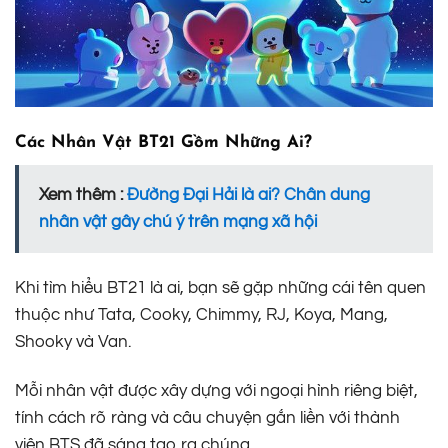
Các Nhân Vật BT21 Gồm Những Ai?
Xem thêm :
Đường Đại Hải là ai? Chân dung
nhân vật gây chú ý trên mạng xã hội
Khi tìm hiểu BT21 là ai, bạn sẽ gặp những cái tên quen
thuộc như Tata, Cooky, Chimmy, RJ, Koya, Mang,
Shooky và Van.
Mỗi nhân vật được xây dựng với ngoại hình riêng biệt,
tính cách rõ ràng và câu chuyện gắn liền với thành
viên BTS đã sáng tạo ra chúng.