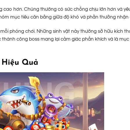
ưởng cao hơn. Chúng thường có sức chống chịu lớn hơn và yê
à nhóm mục tiêu cân bằng giữa độ khó và phần thưởng nhận
 mỗi phòng chơi. Những sinh vật này thường sở hữu kích th
c thành công boss mang lại cảm giác phấn khích và là mục
8 Hiệu Quả