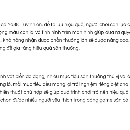
cá Yo88. Tuy nhiên, để tối ưu hiệu quả, người chơi cần lựa 
ợng máu còn lại và tình hình trên màn hình giúp đưa ra quy
oss, khả năng nhận được phần thưởng lớn sẽ được nâng cao.
ng để gia tăng hiệu quả săn thưởng.
sinh vật biển đa dạng, nhiều mục tiêu săn thưởng thú vị và lố
 lồ, mỗi mục tiêu đều mang lại trải nghiệm riêng biệt cho
hiến thuật phù hợp sẽ giúp quá trình chơi trở nên hiệu quả 
a chọn được nhiều người yêu thích trong dòng game săn cá 