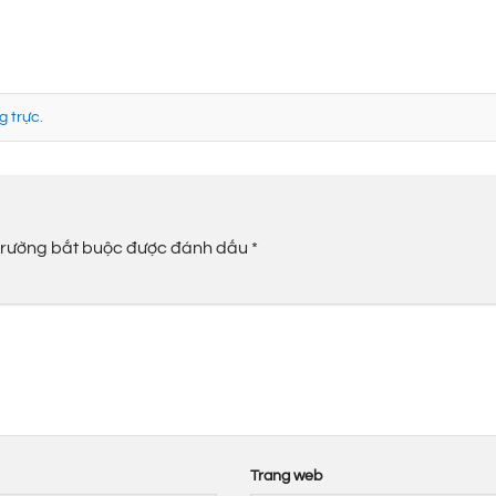
g trực
.
trường bắt buộc được đánh dấu
*
Trang web