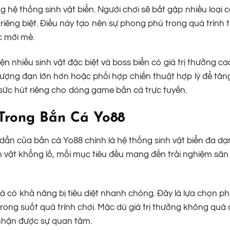
hệ thống sinh vật biển. Người chơi sẽ bắt gặp nhiều loại 
iêng biệt. Điều này tạo nên sự phong phú trong quá trình t
c mới mẻ.
n nhiều sinh vật đặc biệt và boss biển có giá trị thưởng c
 lượng đạn lớn hơn hoặc phối hợp chiến thuật hợp lý để tăn
 sức hút riêng cho dòng game bắn cá trực tuyến.
Trong Bắn Cá Yo88
ẫn của bắn cá Yo88 chính là hệ thống sinh vật biển đa dạ
h vật khổng lồ, mỗi mục tiêu đều mang đến trải nghiệm să
và có khả năng bị tiêu diệt nhanh chóng. Đây là lựa chọn p
rong suốt quá trình chơi. Mặc dù giá trị thưởng không quá
 nhận được sự quan tâm.