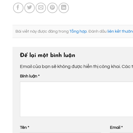
Bài viết này được đăng trong
Tổng hợp
. Đánh dấu
liên kết thườn
Để lại một bình luận
Email của bạn sẽ không được hiển thị công khai.
Các 
Bình luận
*
Tên
*
Email
*