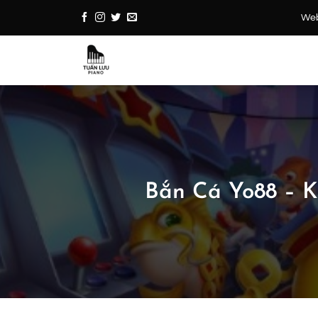
Bỏ
Webs
qua
nội
dung
Bắn Cá Yo88 – 