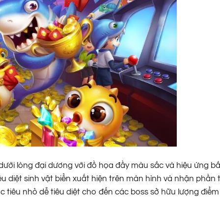
ưới lòng đại dương với đồ họa đầy màu sắc và hiệu ứng bắ
iêu diệt sinh vật biển xuất hiện trên màn hình và nhận phần
mục tiêu nhỏ dễ tiêu diệt cho đến các boss sở hữu lượng điể