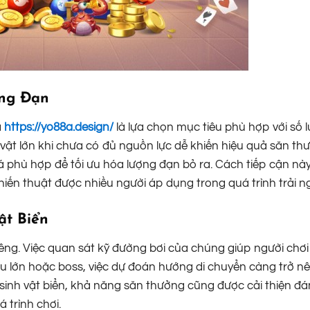
ợng Đạn
a
https://yo88a.design/
là lựa chọn mục tiêu phù hợp với số 
 vật lớn khi chưa có đủ nguồn lực dễ khiến hiệu quả săn t
cá phù hợp để tối ưu hóa lượng đạn bỏ ra. Cách tiếp cận nà
 chiến thuật được nhiều người áp dụng trong quá trình trải n
ật Biển
riêng. Việc quan sát kỹ đường bơi của chúng giúp người chơi
êu lớn hoặc boss, việc dự đoán hướng di chuyển càng trở n
a sinh vật biển, khả năng săn thưởng cũng được cải thiện đá
 trình chơi.