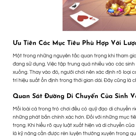
Ưu Tiên Các Mục Tiêu Phù Hợp Với Lư
Một trong những nguyên tắc quan trọng khi tham gi
đang sử dụng. Việc tập trung quá nhiều vào các sinh
xuống. Thay vào đó, người chơi nên xác định rõ loại 
trì hiệu suất ổn định trong thời gian dài. Đây cũng là
Quan Sát Đường Di Chuyển Của Sinh V
Mỗi loài cá trong trò chơi đều có quỹ đạo di chuyển 
những phát bắn chính xác hơn. Đối với những mục ti
trọng. Khi hiểu rõ quy luật xuất hiện và di chuyển củ
là kỹ năng cần được rèn luyện thường xuyên trong quá