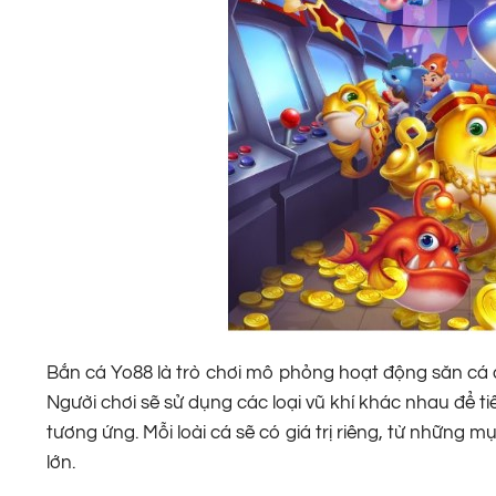
Bắn cá Yo88 là trò chơi mô phỏng hoạt động săn cá d
Người chơi sẽ sử dụng các loại vũ khí khác nhau để t
tương ứng. Mỗi loài cá sẽ có giá trị riêng, từ những 
lớn.