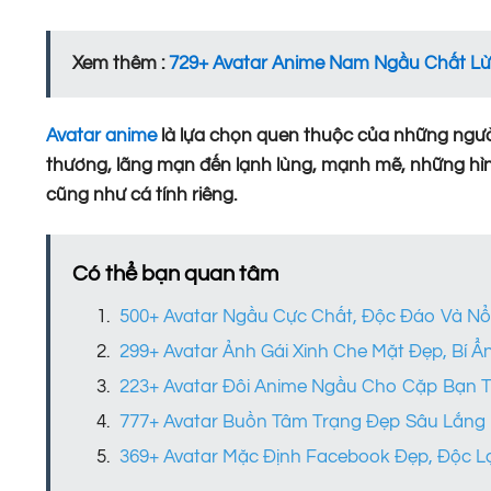
Xem thêm :
729+ Avatar Anime Nam Ngầu Chất Lừ
Avatar anime
là lựa chọn quen thuộc của những người
thương, lãng mạn đến lạnh lùng, mạnh mẽ, những hình 
cũng như cá tính riêng.
Có thể bạn quan tâm
500+ Avatar Ngầu Cực Chất, Độc Đáo Và Nổ
299+ Avatar Ảnh Gái Xinh Che Mặt Đẹp, Bí 
223+ Avatar Đôi Anime Ngầu Cho Cặp Bạn 
777+ Avatar Buồn Tâm Trạng Đẹp Sâu Lắng
369+ Avatar Mặc Định Facebook Đẹp, Độc L