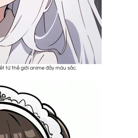
ết từ thế giới anime đầy màu sắc.