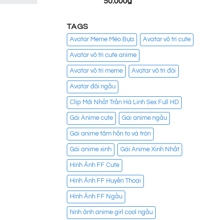
50.000
₫
TAGS
Avatar Meme Mèo Bựa
Avatar vô tri cute
Avatar vô tri cute anime
Avatar vô tri meme
Avatar vô tri đôi
Avatar đôi ngầu
Clip Mới Nhất Trần Hà Linh Sex Full HD
Gái Anime cute
Gái anime ngầu
Gái anime tâm hồn to và tròn
Gái anime xinh
Gái Anime Xinh Nhất
Hình Ảnh FF Cute
Hình Ảnh FF Huyền Thoại
Hình Ảnh FF Ngầu
hình ảnh anime girl cool ngầu