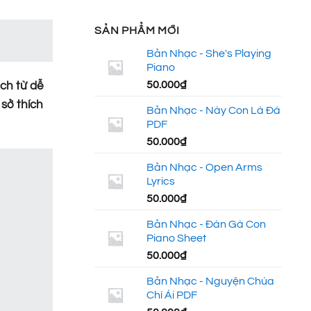
SẢN PHẨM MỚI
Bản Nhạc - She's Playing
Piano
50.000
₫
ch từ dễ
 sở thích
Bản Nhạc - Này Con Là Đá
PDF
50.000
₫
Bản Nhạc - Open Arms
Lyrics
50.000
₫
Bản Nhạc - Đàn Gà Con
Piano Sheet
50.000
₫
Bản Nhạc - Nguyện Chúa
Chí Ái PDF