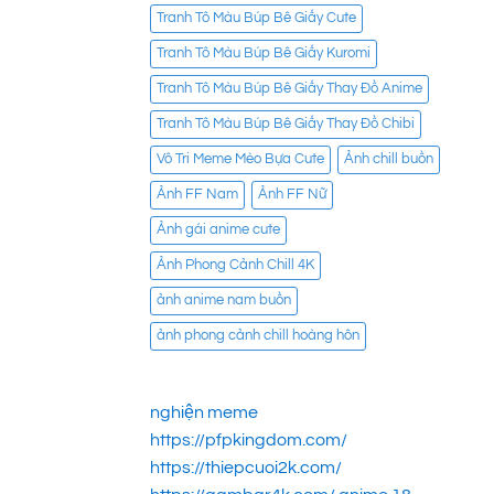
Tranh Tô Màu Búp Bê Giấy Cute
Tranh Tô Màu Búp Bê Giấy Kuromi
Tranh Tô Màu Búp Bê Giấy Thay Đồ Anime
Tranh Tô Màu Búp Bê Giấy Thay Đồ Chibi
Vô Tri Meme Mèo Bựa Cute
Ảnh chill buồn
Ảnh FF Nam
Ảnh FF Nữ
Ảnh gái anime cute
Ảnh Phong Cảnh Chill 4K
ảnh anime nam buồn
ảnh phong cảnh chill hoàng hôn
nghiện meme
https://pfpkingdom.com/
https://thiepcuoi2k.com/