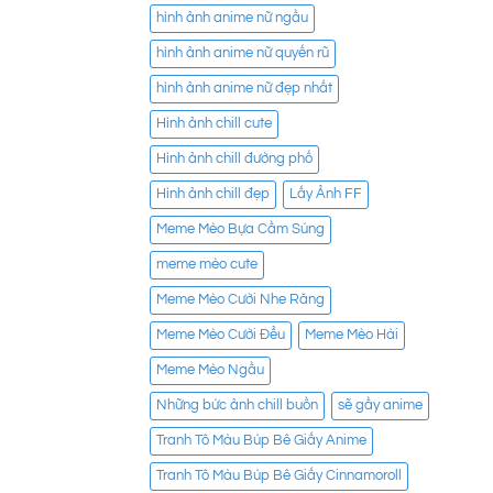
hình ảnh anime nữ ngầu
hình ảnh anime nữ quyến rũ
hình ảnh anime nữ đẹp nhất
Hình ảnh chill cute
Hình ảnh chill đường phố
Hình ảnh chill đẹp
Lấy Ảnh FF
Meme Mèo Bựa Cầm Súng
meme mèo cute
Meme Mèo Cười Nhe Răng
Meme Mèo Cười Đểu
Meme Mèo Hài
Meme Mèo Ngầu
Những bức ảnh chill buồn
sẽ gầy anime
Tranh Tô Màu Búp Bê Giấy Anime
Tranh Tô Màu Búp Bê Giấy Cinnamoroll