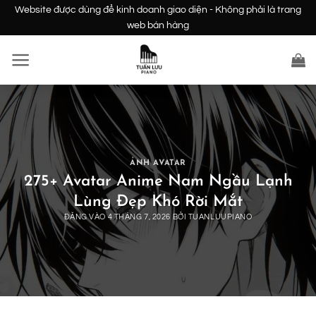
Bỏ
Website được dùng để kinh doanh giao diện - Không phải là trang
qua
web bán hàng
nội
dung
ẢNH AVATAR
275+ Avatar Anime Nam Ngầu Lạnh
Lùng Đẹp Khó Rời Mắt
ĐĂNG VÀO
4 THÁNG 7, 2026
BỞI
TUANLUUPIANO