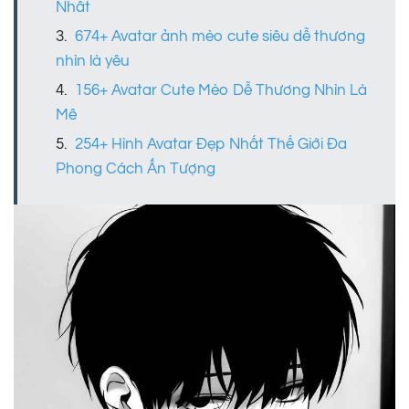
Nhất
674+ Avatar ảnh mèo cute siêu dễ thương
nhìn là yêu
156+ Avatar Cute Mèo Dễ Thương Nhìn Là
Mê
254+ Hình Avatar Đẹp Nhất Thế Giới Đa
Phong Cách Ấn Tượng