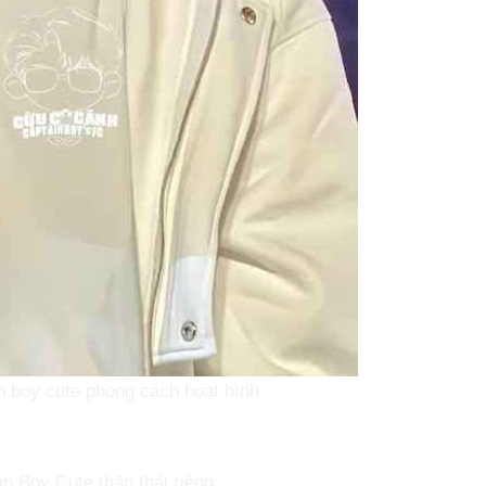
n boy cute phong cách hoạt hình
n Boy Cute thần thái riêng