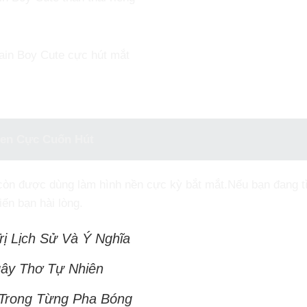
ain Boy Cute cực hút mắt
Đen Cực Cuốn Hút
 còn được dùng làm hình nền cực kỳ bắt mắt.Nếu bạn đang 
ến bạn hài lòng.
ị Lịch Sử Và Ý Nghĩa
ây Thơ Tự Nhiên
Trong Từng Pha Bóng