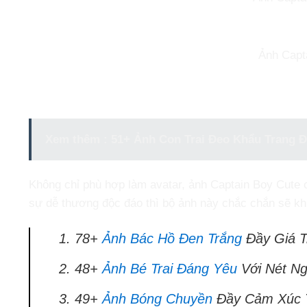
Ảnh Capt
Xem thêm :
51+ Ảnh Con Trai Đeo Khẩu Trang 
Không chỉ phù hợp làm avatar, ảnh Captain Boy Cute
sự dễ thương độc đáo thì bộ ảnh này chắc chắn sẽ khi
78+
Ảnh Bác Hồ Đen Trắng
Đầy Giá Tr
48+
Ảnh Bé Trai Đáng Yêu
Với Nét Ng
49+
Ảnh Bóng Chuyền
Đầy Cảm Xúc 