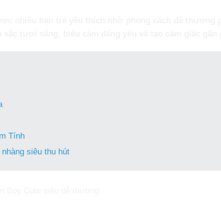
ợc nhiều bạn trẻ yêu thích nhờ phong cách dễ thương 
sắc tươi sáng, biểu cảm đáng yêu và tạo cảm giác gần 
a
m Tính
nhàng siêu thu hút
n Boy Cute siêu dễ thương