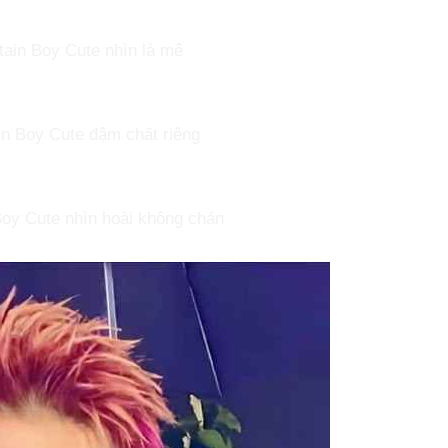
ain Boy Cute nhìn là mê
n Boy Cute đậm chất riêng
oy Cute nhìn hoài không chán