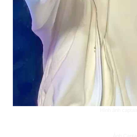
Hình ảnh captai
Ảnh Captai