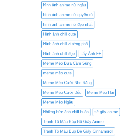
hình ảnh anime nữ ngầu
hình ảnh anime nữ quyến rũ
hình ảnh anime nữ đẹp nhất
Hình ảnh chill cute
Hình ảnh chill đường phố
Hình ảnh chill đẹp
Lấy Ảnh FF
Meme Mèo Bựa Cầm Súng
meme mèo cute
Meme Mèo Cười Nhe Răng
Meme Mèo Cười Đểu
Meme Mèo Hài
Meme Mèo Ngầu
Những bức ảnh chill buồn
sẽ gầy anime
Tranh Tô Màu Búp Bê Giấy Anime
Tranh Tô Màu Búp Bê Giấy Cinnamoroll