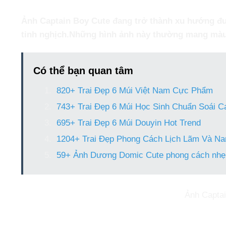
Ảnh Captain Boy Cute
đang trở thành xu hướng đư
tinh nghịch.Những hình ảnh này thường mang màu 
Có thể bạn quan tâm
820+ Trai Đẹp 6 Múi Việt Nam Cực Phẩm
743+ Trai Đẹp 6 Múi Học Sinh Chuẩn Soái C
695+ Trai Đẹp 6 Múi Douyin Hot Trend
1204+ Trai Đẹp Phong Cách Lịch Lãm Và Na
59+ Ảnh Dương Domic Cute phong cách nhẹ 
Ảnh Captai