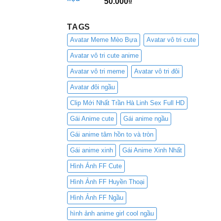
50.000
₫
TAGS
Avatar Meme Mèo Bựa
Avatar vô tri cute
Avatar vô tri cute anime
Avatar vô tri meme
Avatar vô tri đôi
Avatar đôi ngầu
Clip Mới Nhất Trần Hà Linh Sex Full HD
Gái Anime cute
Gái anime ngầu
Gái anime tâm hồn to và tròn
Gái anime xinh
Gái Anime Xinh Nhất
Hình Ảnh FF Cute
Hình Ảnh FF Huyền Thoại
Hình Ảnh FF Ngầu
hình ảnh anime girl cool ngầu