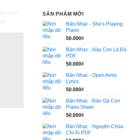
pha chút
SẢN PHẨM MỚI
gũi.
Bản Nhạc - She's Playing
Piano
50.000
₫
Bản Nhạc - Này Con Là Đá
PDF
50.000
₫
Bản Nhạc - Open Arms
Lyrics
50.000
₫
Bản Nhạc - Đàn Gà Con
Piano Sheet
50.000
₫
Bản Nhạc - Nguyện Chúa
Chí Ái PDF