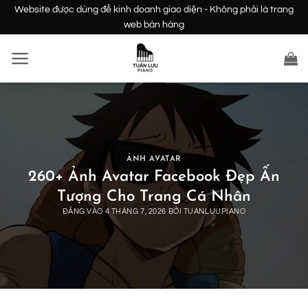
Bỏ
Website được dùng để kinh doanh giao diện - Không phải là trang
qua
web bán hàng
nội
dung
ẢNH AVATAR
260+ Ảnh Avatar Facebook Đẹp Ấn
Tượng Cho Trang Cá Nhân
ĐĂNG VÀO
4 THÁNG 7, 2026
BỞI
TUANLUUPIANO