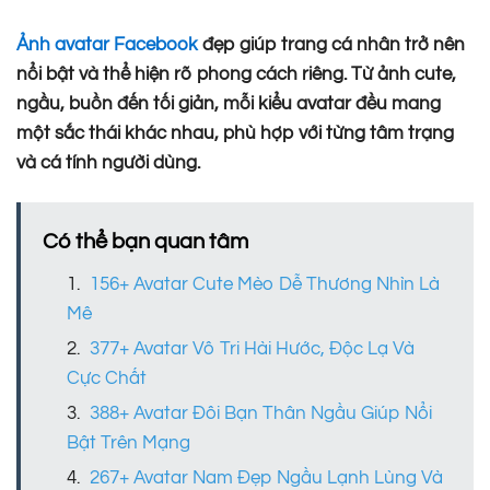
Ảnh avatar Facebook
đẹp giúp trang cá nhân trở nên
nổi bật và thể hiện rõ phong cách riêng. Từ ảnh cute,
ngầu, buồn đến tối giản, mỗi kiểu avatar đều mang
một sắc thái khác nhau, phù hợp với từng tâm trạng
và cá tính người dùng.
Có thể bạn quan tâm
156+ Avatar Cute Mèo Dễ Thương Nhìn Là
Mê
377+ Avatar Vô Tri Hài Hước, Độc Lạ Và
Cực Chất
388+ Avatar Đôi Bạn Thân Ngầu Giúp Nổi
Bật Trên Mạng
267+ Avatar Nam Đẹp Ngầu Lạnh Lùng Và