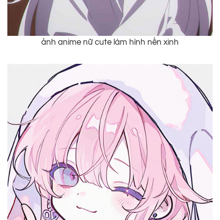
ảnh anime nữ cute làm hình nền xinh