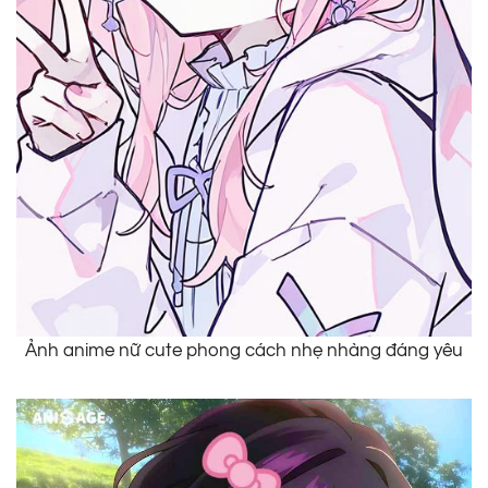
Ảnh anime nữ cute phong cách nhẹ nhàng đáng yêu