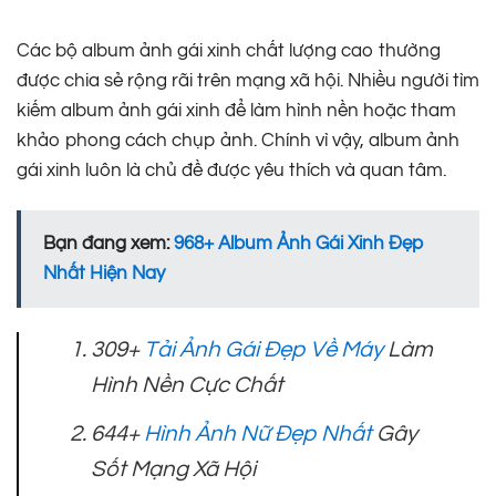
Các bộ album ảnh gái xinh chất lượng cao thường
được chia sẻ rộng rãi trên mạng xã hội. Nhiều người tìm
kiếm album ảnh gái xinh để làm hình nền hoặc tham
khảo phong cách chụp ảnh. Chính vì vậy, album ảnh
gái xinh luôn là chủ đề được yêu thích và quan tâm.
Bạn đang xem:
968+ Album Ảnh Gái Xinh Đẹp
Nhất Hiện Nay
309+
Tải Ảnh Gái Đẹp Về Máy
Làm
Hình Nền Cực Chất
644+
Hình Ảnh Nữ Đẹp Nhất
Gây
Sốt Mạng Xã Hội