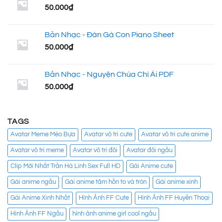
50.000
₫
Bản Nhạc - Đàn Gà Con Piano Sheet
50.000
₫
Bản Nhạc - Nguyện Chúa Chí Ái PDF
50.000
₫
TAGS
Avatar Meme Mèo Bựa
Avatar vô tri cute
Avatar vô tri cute anime
Avatar vô tri meme
Avatar vô tri đôi
Avatar đôi ngầu
Clip Mới Nhất Trần Hà Linh Sex Full HD
Gái Anime cute
Gái anime ngầu
Gái anime tâm hồn to và tròn
Gái anime xinh
Gái Anime Xinh Nhất
Hình Ảnh FF Cute
Hình Ảnh FF Huyền Thoại
Hình Ảnh FF Ngầu
hình ảnh anime girl cool ngầu