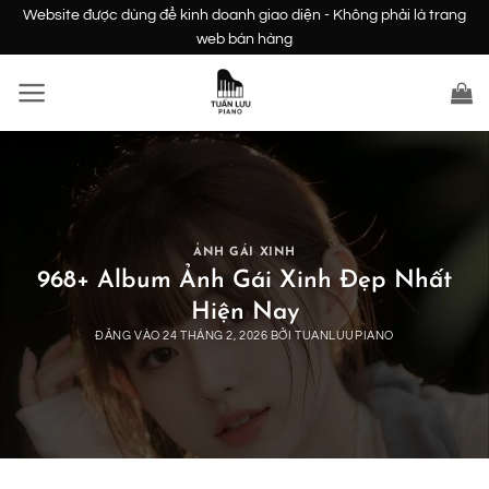
Bỏ
Website được dùng để kinh doanh giao diện - Không phải là trang
qua
web bán hàng
nội
dung
ẢNH GÁI XINH
968+ Album Ảnh Gái Xinh Đẹp Nhất
Hiện Nay
ĐĂNG VÀO
24 THÁNG 2, 2026
BỞI
TUANLUUPIANO