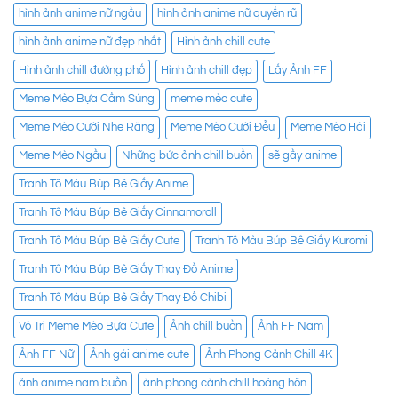
hình ảnh anime nữ ngầu
hình ảnh anime nữ quyến rũ
hình ảnh anime nữ đẹp nhất
Hình ảnh chill cute
Hình ảnh chill đường phố
Hình ảnh chill đẹp
Lấy Ảnh FF
Meme Mèo Bựa Cầm Súng
meme mèo cute
Meme Mèo Cười Nhe Răng
Meme Mèo Cười Đểu
Meme Mèo Hài
Meme Mèo Ngầu
Những bức ảnh chill buồn
sẽ gầy anime
Tranh Tô Màu Búp Bê Giấy Anime
Tranh Tô Màu Búp Bê Giấy Cinnamoroll
Tranh Tô Màu Búp Bê Giấy Cute
Tranh Tô Màu Búp Bê Giấy Kuromi
Tranh Tô Màu Búp Bê Giấy Thay Đồ Anime
Tranh Tô Màu Búp Bê Giấy Thay Đồ Chibi
Vô Tri Meme Mèo Bựa Cute
Ảnh chill buồn
Ảnh FF Nam
Ảnh FF Nữ
Ảnh gái anime cute
Ảnh Phong Cảnh Chill 4K
ảnh anime nam buồn
ảnh phong cảnh chill hoàng hôn