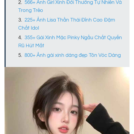
566+ Ảnh Girl Xinh Đời Thường Tự Nhiên Và
Trong Trẻo
225+ Ảnh Lisa Thần Thái Đỉnh Cao Đậm
Chất Idol
355+ Gái Xinh Mặc Pinky Ngầu Chất Quyến
Rũ Hút Mắt
800+ Ảnh gái xinh dáng đẹp Tôn Vóc Dáng