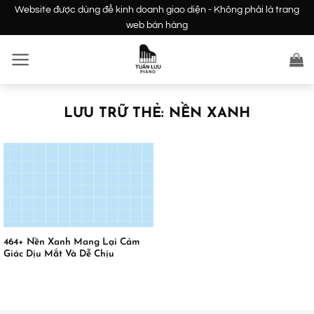
Bỏ
Website được dùng để kinh doanh giao diện - Không phải là trang
qua
web bán hàng
nội
dung
LƯU TRỮ THẺ:
NỀN XANH
464+ Nền Xanh Mang Lại Cảm
Giác Dịu Mắt Và Dễ Chịu