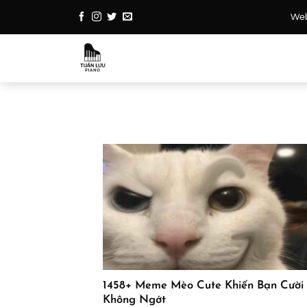
Bỏ
Webs
qua
nội
dung
1458+ Meme Mèo Cute Khiến Bạn Cười
Không Ngớt