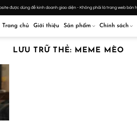
ite được dùng để kinh doanh giao diện - Không phải là trang web bán 
Trang chủ
Giới thiệu
Sản phẩm
Chính sách
LƯU TRỮ THẺ:
MEME MÈO