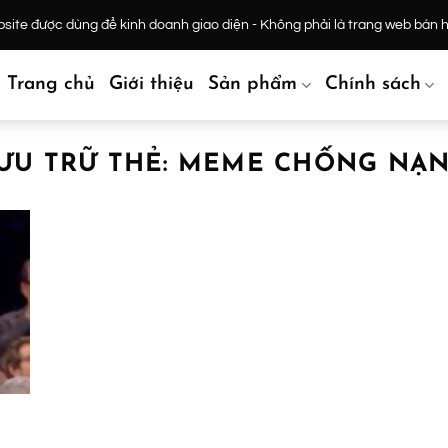
ite được dùng để kinh doanh giao diện - Không phải là trang web bán 
Trang chủ
Giới thiệu
Sản phẩm
Chính sách
ƯU TRỮ THẺ:
MEME CHỐNG NẠ