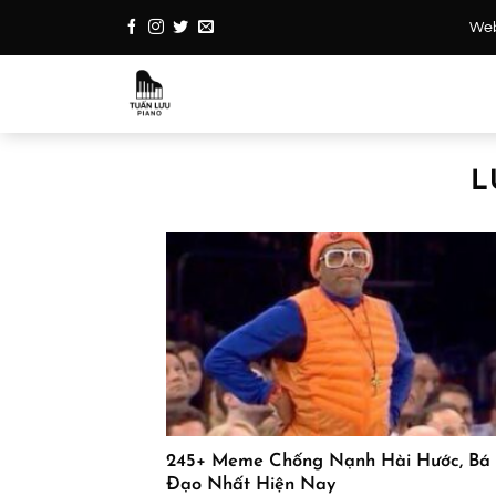
Bỏ
Webs
qua
nội
dung
L
245+ Meme Chống Nạnh Hài Hước, Bá
Đạo Nhất Hiện Nay