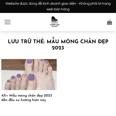
Bỏ
Website được dùng để kinh doanh giao diện - Không phải là trang
qua
web bán hàng
nội
dung
LƯU TRỮ THẺ:
MẪU MÓNG CHÂN ĐẸP
2023
431+ Mẫu móng chân đẹp 2023
dẫn đầu xu hướng hiện nay