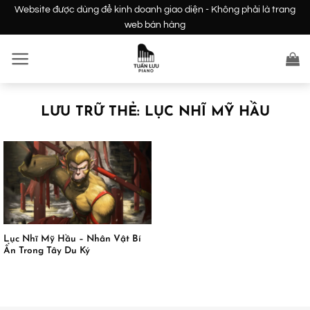
Bỏ
Website được dùng để kinh doanh giao diện - Không phải là trang
qua
web bán hàng
nội
dung
LƯU TRỮ THẺ:
LỤC NHĨ MỸ HẦU
Lục Nhĩ Mỹ Hầu – Nhân Vật Bí
Ẩn Trong Tây Du Ký