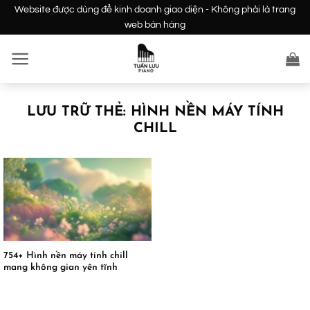
Bỏ
Website được dùng để kinh doanh giao diện - Không phải là trang
qua
web bán hàng
nội
dung
LƯU TRỮ THẺ:
HÌNH NỀN MÁY TÍNH
CHILL
754+ Hình nền máy tính chill
mang không gian yên tĩnh