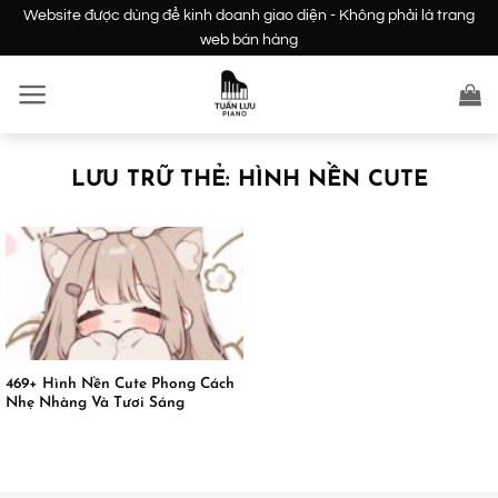
Bỏ
Website được dùng để kinh doanh giao diện - Không phải là trang
qua
web bán hàng
nội
dung
LƯU TRỮ THẺ:
HÌNH NỀN CUTE
469+ Hình Nền Cute Phong Cách
Nhẹ Nhàng Và Tươi Sáng