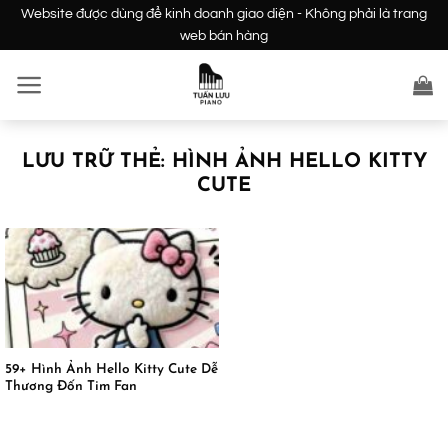
Bỏ
Website được dùng để kinh doanh giao diện - Không phải là trang
qua
web bán hàng
nội
dung
LƯU TRỮ THẺ:
HÌNH ẢNH HELLO KITTY
CUTE
59+ Hình Ảnh Hello Kitty Cute Dễ
Thương Đốn Tim Fan