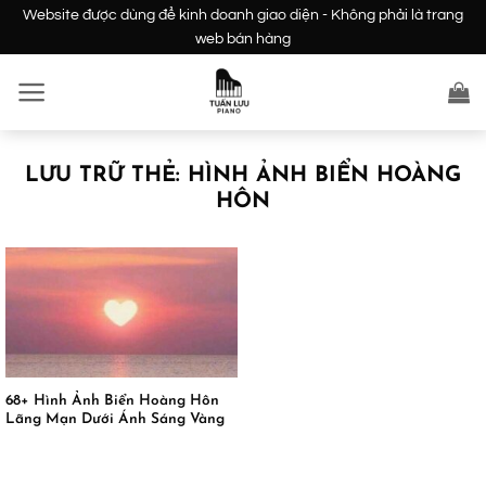
Bỏ
Website được dùng để kinh doanh giao diện - Không phải là trang
qua
web bán hàng
nội
dung
LƯU TRỮ THẺ:
HÌNH ẢNH BIỂN HOÀNG
HÔN
68+ Hình Ảnh Biển Hoàng Hôn
Lãng Mạn Dưới Ánh Sáng Vàng