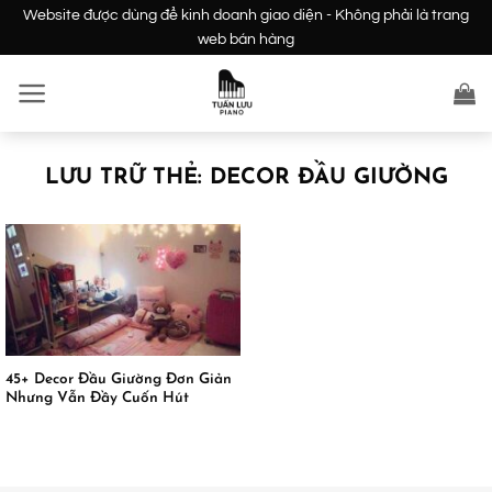
Bỏ
Website được dùng để kinh doanh giao diện - Không phải là trang
qua
web bán hàng
nội
dung
LƯU TRỮ THẺ:
DECOR ĐẦU GIƯỜNG
45+ Decor Đầu Giường Đơn Giản
Nhưng Vẫn Đầy Cuốn Hút