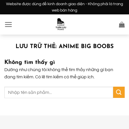
Bỏ
Website được dùng để kinh doanh giao diện - Không phải là trang
qua
web bán hàng
nội
dung
LƯU TRỮ THẺ:
ANIME BIG BOOBS
Không tìm thấy gì
Dường như chúng tôi không thể tìm thấy những gì bạn
đang tìm kiếm. Có lẽ tìm kiếm có thể giúp ích.