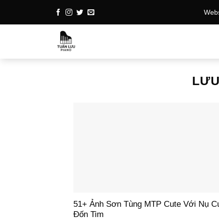
Bỏ
Websi
qua
nội
dung
LƯU
51+ Ảnh Sơn Tùng MTP Cute Với Nụ C
Đốn Tim