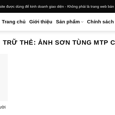
te được dùng để kinh doanh giao diện - Không phải là trang web bán
Trang chủ
Giới thiệu
Sản phẩm
Chính sách
 TRỮ THẺ:
ẢNH SƠN TÙNG MTP 
ười