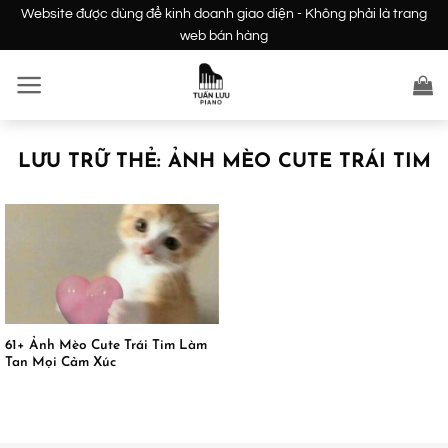
Bỏ
Website được dùng để kinh doanh giao diện - Không phải là trang
qua
web bán hàng
nội
dung
LƯU TRỮ THẺ:
ẢNH MÈO CUTE TRÁI TIM
61+ Ảnh Mèo Cute Trái Tim Làm
Tan Mọi Cảm Xúc