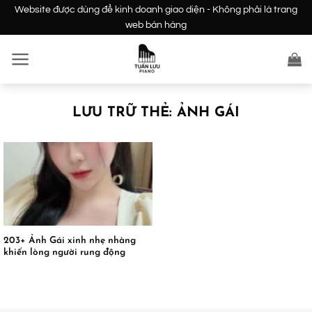
Bỏ
Website được dùng để kinh doanh giao diện - Không phải là trang
qua
web bán hàng
nội
dung
LƯU TRỮ THẺ:
ẢNH GÁI
203+ Ảnh Gái xinh nhẹ nhàng
khiến lòng người rung động