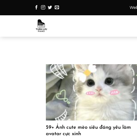
Bỏ
Webs
qua
nội
dung
59+ Ảnh cute mèo siêu đáng yêu làm
avatar cực xinh