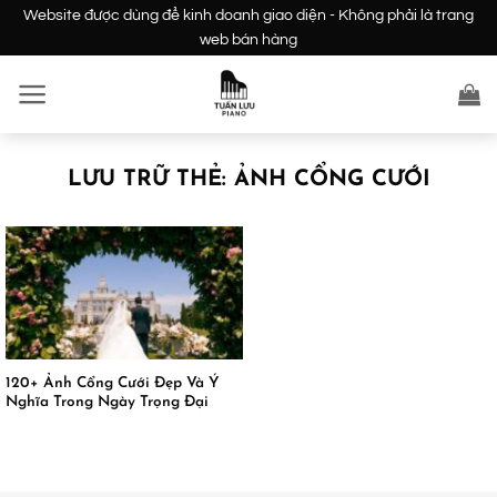
Bỏ
Website được dùng để kinh doanh giao diện - Không phải là trang
qua
web bán hàng
nội
dung
LƯU TRỮ THẺ:
ẢNH CỔNG CƯỚI
120+ Ảnh Cổng Cưới Đẹp Và Ý
Nghĩa Trong Ngày Trọng Đại