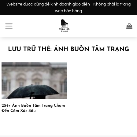
Bỏ
Website được dùng để kinh doanh giao diện - Không phải là trang
qua
web bán hàng
nội
dung
LƯU TRỮ THẺ:
ẢNH BUỒN TÂM TRẠNG
254+ Ảnh Buồn Tâm Trạng Chạm
Đến Cảm Xúc Sâu